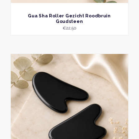
BEKIJK
Gua Sha Roller Gezicht Roodbruin
Goudsteen
€
22,50