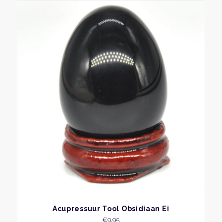
BEKIJK
Acupressuur Tool Obsidiaan Ei
€
9,95