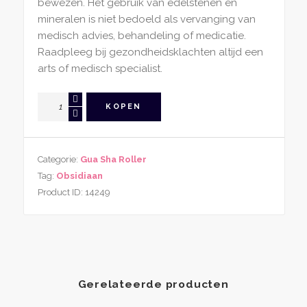
bewezen. Het gebruik van edelstenen en
mineralen is niet bedoeld als vervanging van
medisch advies, behandeling of medicatie.
Raadpleeg bij gezondheidsklachten altijd een
arts of medisch specialist.
Gua
KOPEN
Sha
Roller
Gezicht
Categorie:
Gua Sha Roller
Obsidiaan
Tag:
Obsidiaan
Bloem
Product ID:
14249
aantal
Gerelateerde producten