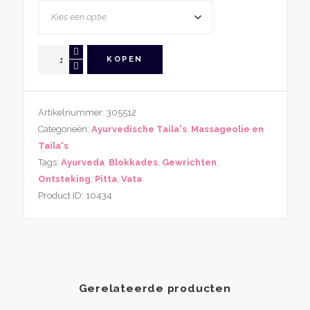
Gandali
KOPEN
Taila
(kruidenolie)
aantal
Artikelnummer:
305512
Categorieën:
Ayurvedische Taila's
,
Massageolie en
Taila's
Tags:
Ayurveda
,
Blokkades
,
Gewrichten
,
Ontsteking
,
Pitta
,
Vata
Product ID:
10434
Gerelateerde producten