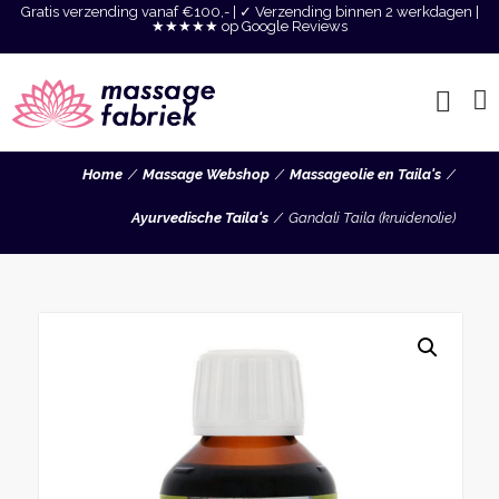
Gratis verzending vanaf €100,- | ✓ Verzending binnen 2 werkdagen |
★★★★★ op Google Reviews
Home
Massage Webshop
Massageolie en Taila's
Ayurvedische Taila's
Gandali Taila (kruidenolie)