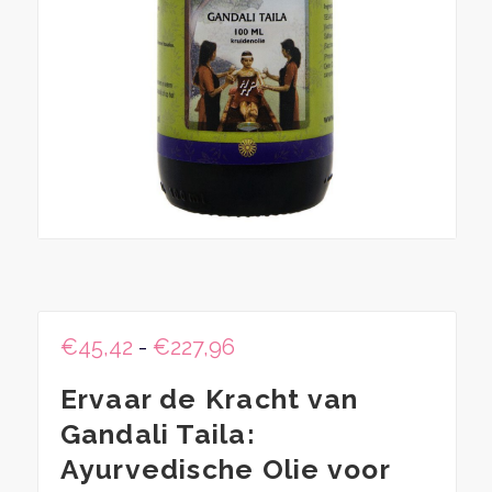
Prijsklasse:
€
45,42
-
€
227,96
€45,42
Ervaar de Kracht van
tot
€227,96
Gandali Taila:
Ayurvedische Olie voor