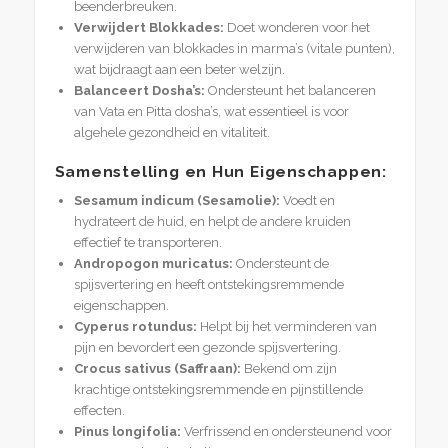
beenderbreuken.
Verwijdert Blokkades:
Doet wonderen voor het
verwijderen van blokkades in marma’s (vitale punten),
wat bijdraagt aan een beter welzijn.
Balanceert Dosha’s:
Ondersteunt het balanceren
van Vata en Pitta dosha’s, wat essentieel is voor
algehele gezondheid en vitaliteit.
Samenstelling en Hun Eigenschappen:
Sesamum indicum (Sesamolie):
Voedt en
hydrateert de huid, en helpt de andere kruiden
effectief te transporteren.
Andropogon muricatus:
Ondersteunt de
spijsvertering en heeft ontstekingsremmende
eigenschappen.
Cyperus rotundus:
Helpt bij het verminderen van
pijn en bevordert een gezonde spijsvertering.
Crocus sativus (Saffraan):
Bekend om zijn
krachtige ontstekingsremmende en pijnstillende
effecten.
Pinus longifolia:
Verfrissend en ondersteunend voor