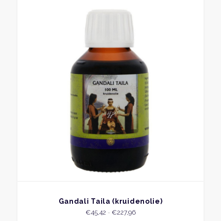
produ
heeft
meer
variat
Deze
optie
kan
geko
word
op
de
produ
BEKIJK
Gandali Taila (kruidenolie)
Prijsklasse:
€
45,42
-
€
227,96