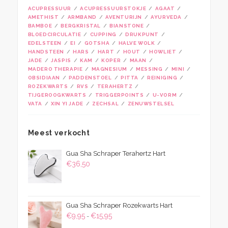
ACUPRESSUUR
ACUPRESSUURSTOKJE
AGAAT
AMETHIST
ARMBAND
AVENTURIJN
AYURVEDA
BAMBOE
BERGKRISTAL
BIANSTONE
BLOEDCIRCULATIE
CUPPING
DRUKPUNT
EDELSTEEN
EI
GOTSHA
HALVE WOLK
HANDSTEEN
HARS
HART
HOUT
HOWLIET
JADE
JASPIS
KAM
KOPER
MAAN
MADERO THERAPIE
MAGNESIUM
MESSING
MINI
OBSIDIAAN
PADDENSTOEL
PITTA
REINIGING
ROZEKWARTS
RVS
TERAHERTZ
TIJGEROOGKWARTS
TRIGGERPOINTS
U-VORM
VATA
XIN YI JADE
ZECHSAL
ZENUWSTELSEL
Meest verkocht
Gua Sha Schraper Terahertz Hart
€
36,50
Gua Sha Schraper Rozekwarts Hart
Prijsklasse:
€
9,95
€
15,95
-
€9,95