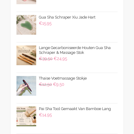
tot
€15,95
Gua Sha Schraper Xiu Jade Hart
€
15,95
Lange Gecarboniseerde Houten Gua Sha
Schraper & Massage Stok
Oorspronkelijke
Huidige
€
39,50
€
24,95
prijs
prijs
was:
is:
Thaise Voetmassage Stokje
€39,50.
€24,95.
Oorspronkelijke
Huidige
€
12,50
€
9,50
prijs
prijs
was:
is:
€12,50.
€9,50.
Pai Sha Tool Gemaakt Van Bamboe Lang
€
14,95