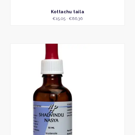
BEKIJK
Kottachu taila
Prijsklasse:
€
15,05
-
€
86,36
€15,05
tot
€86,36