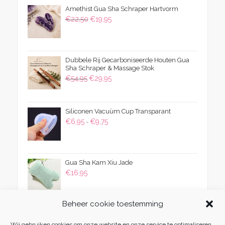
Amethist Gua Sha Schraper Hartvorm
Oorspronkelijke
Huidige
€
22,50
€
19,95
prijs
prijs
was:
is:
€22,50.
€19,95.
Dubbele Rij Gecarboniseerde Houten Gua
Sha Schraper & Massage Stok
Oorspronkelijke
Huidige
€
54,95
€
29,95
prijs
prijs
was:
is:
Siliconen Vacuüm Cup Transparant
€54,95.
€29,95.
Prijsklasse:
€
6,95
€
9,75
-
€6,95
tot
€9,75
Gua Sha Kam Xiu Jade
€
16,95
Beheer cookie toestemming
Wij gebruiken cookies om onze website en onze service te optimaliseren.