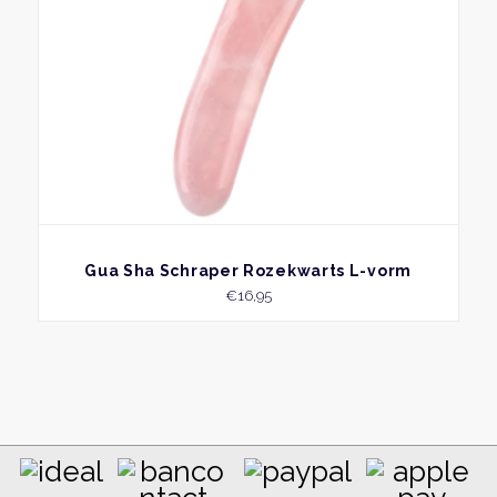
BEKIJK
Gua Sha Schraper Rozekwarts L-vorm
€
16,95