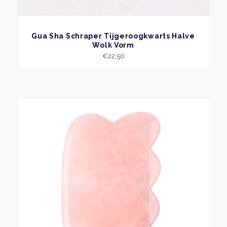
BEKIJK
Gua Sha Schraper Tijgeroogkwarts Halve
Wolk Vorm
€
22,50