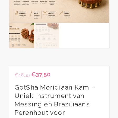
Oorspronkelijke
€
37,50
Huidige
€
48,35
prijs
prijs
was:
is:
GotSha Meridiaan Kam –
€48,35.
€37,50.
Uniek Instrument van
Messing en Braziliaans
Perenhout voor