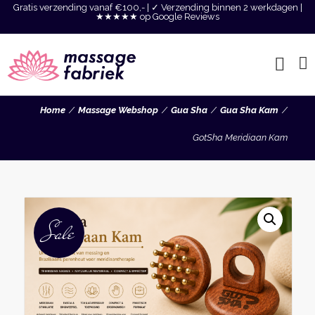
Gratis verzending vanaf €100,- | ✓ Verzending binnen 2 werkdagen |
★★★★★ op Google Reviews
Home
Massage Webshop
Gua Sha
Gua Sha Kam
GotSha Meridiaan Kam
Sale