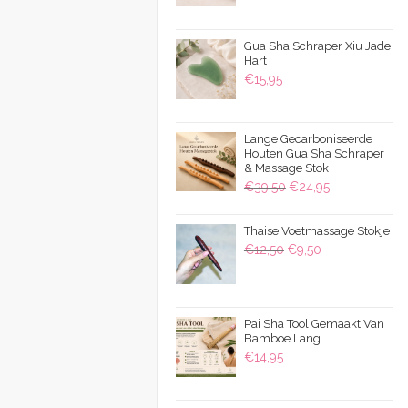
€9,95
tot
Gua Sha Schraper Xiu Jade
€15,95
Hart
€
15,95
Lange Gecarboniseerde
Houten Gua Sha Schraper
& Massage Stok
Oorspronkelijke
Huidige
€
39,50
€
24,95
prijs
prijs
was:
is:
Thaise Voetmassage Stokje
Oorspronkelijke
Huidige
€
12,50
€
9,50
€39,50.
€24,95.
prijs
prijs
was:
is:
€12,50.
€9,50.
Pai Sha Tool Gemaakt Van
Bamboe Lang
€
14,95