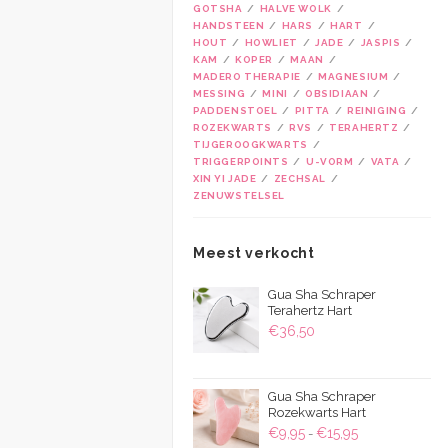
GOTSHA
HALVE WOLK
HANDSTEEN
HARS
HART
HOUT
HOWLIET
JADE
JASPIS
KAM
KOPER
MAAN
MADERO THERAPIE
MAGNESIUM
MESSING
MINI
OBSIDIAAN
PADDENSTOEL
PITTA
REINIGING
ROZEKWARTS
RVS
TERAHERTZ
TIJGEROOGKWARTS
TRIGGERPOINTS
U-VORM
VATA
XIN YI JADE
ZECHSAL
ZENUWSTELSEL
Meest verkocht
Gua Sha Schraper
Terahertz Hart
€
36,50
Gua Sha Schraper
Rozekwarts Hart
Prijsklasse:
€
9,95
€
15,95
-