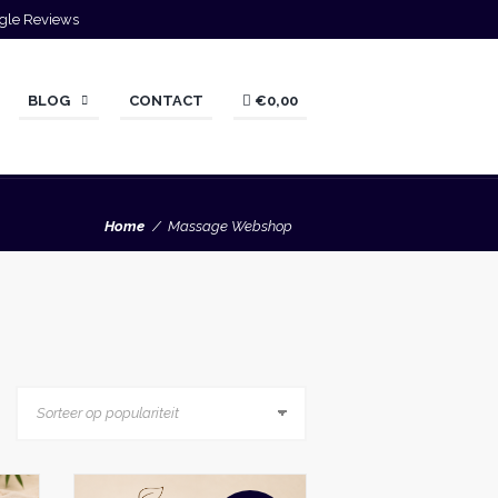
gle Reviews
BLOG
CONTACT
€0,00
Home
Massage Webshop
rteerd
ariteit