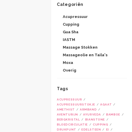
Categoriën
Acupressuur
Cupping
Gua Sha
IASTM
Massage Stokken
Massageolie en Taila's
Moxa
Overig
Tags
ACUPRESSUUR
ACUPRESSUURSTOKJE
AGAAT
AMETHIST
ARMBAND
AVENTURIJN
AYURVEDA
BAMBOE
BERGKRISTAL
BIANSTONE
BLOEDCIRCULATIE
CUPPING
DRUKPUNT
EDELSTEEN
EI