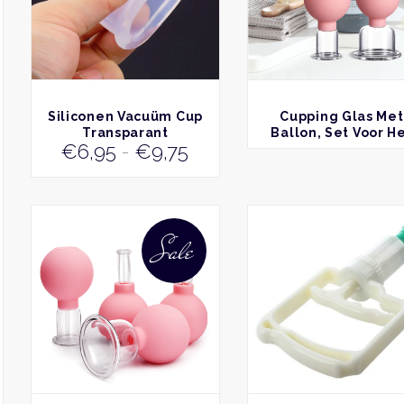
optie
kan
gekozen
worden
op
de
BEKIJK
BEKIJK
Siliconen Vacuüm Cup
Cupping Glas Met
productpagina
Transparant
Ballon, Set Voor H
Prijsklasse:
€
6,95
-
€
9,75
Lichaam
€6,95
tot
€9,75
Dit
product
Sale
heeft
meerdere
variaties.
Deze
optie
kan
gekozen
worden
op