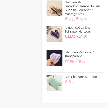
Dubbele Rij
Gecarboniseerde Houten
Gua Sha Schraper &
Massage Stok
Oorspronkelijke
Huidige
€
54,95
€
29,95
prijs
prijs
Amethist Gua Sha
was:
is:
Schraper Hartvorm
€54,95.
€29,95.
Oorspronkelijke
Huidige
€
22,50
€
19,95
prijs
prijs
was:
is:
Siliconen Vacuüm Cup
€22,50.
€19,95.
Transparant
Prijsklasse:
€
6,95
€
9,75
-
€6,95
tot
Gua Sha Kam Xiu Jade
€9,75
€
16,95