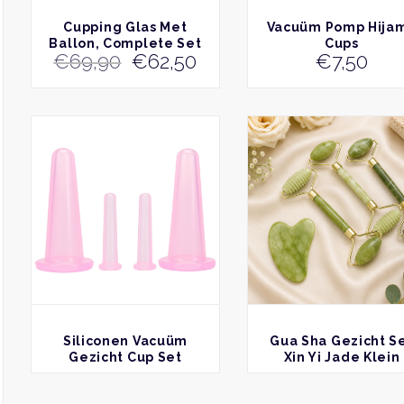
de
BEKIJK
BEKIJK
Cupping Glas Met
Vacuüm Pomp Hija
productpagina
Ballon, Complete Set
Cups
Oorspronkelijke
Huidige
€
69,90
€
62,50
€
7,50
Nieuwe Stijl
prijs
prijs
was:
is:
€69,90.
€62,50.
BEKIJK
BEKIJK
Siliconen Vacuüm
Gua Sha Gezicht S
Gezicht Cup Set
Xin Yi Jade Klein