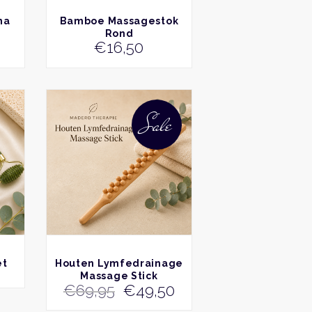
de
BEKIJK
ma
Bamboe Massagestok
productpagina
Rond
€
16,50
Sale
BEKIJK
et
Houten Lymfedrainage
Massage Stick
Oorspronkelijke
Huidige
€
69,95
€
49,50
prijs
prijs