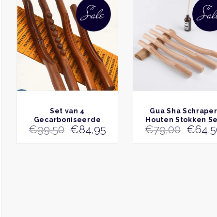
Sale
Sal
BEKIJK
BEKIJK
Set van 4
Gua Sha Schrape
Gecarboniseerde
Houten Stokken S
Oorspronkelijke
Huidige
Oorsp
€
99,50
€
84,95
€
79,00
€
64,5
Houten Gua Sha
van 4 Met Rechte
prijs
prijs
prijs
Schrapers + Massage
Afloop
stok
was:
is:
was:
€99,50.
€84,95.
€79,0