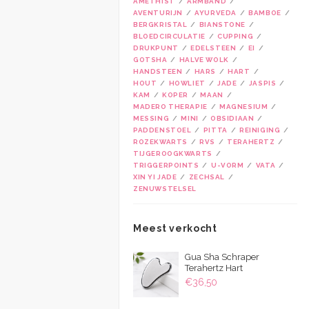
AMETHIST
ARMBAND
AVENTURIJN
AYURVEDA
BAMBOE
BERGKRISTAL
BIANSTONE
BLOEDCIRCULATIE
CUPPING
DRUKPUNT
EDELSTEEN
EI
GOTSHA
HALVE WOLK
HANDSTEEN
HARS
HART
HOUT
HOWLIET
JADE
JASPIS
KAM
KOPER
MAAN
MADERO THERAPIE
MAGNESIUM
MESSING
MINI
OBSIDIAAN
PADDENSTOEL
PITTA
REINIGING
ROZEKWARTS
RVS
TERAHERTZ
TIJGEROOGKWARTS
TRIGGERPOINTS
U-VORM
VATA
XIN YI JADE
ZECHSAL
ZENUWSTELSEL
Meest verkocht
Gua Sha Schraper
Terahertz Hart
€
36,50