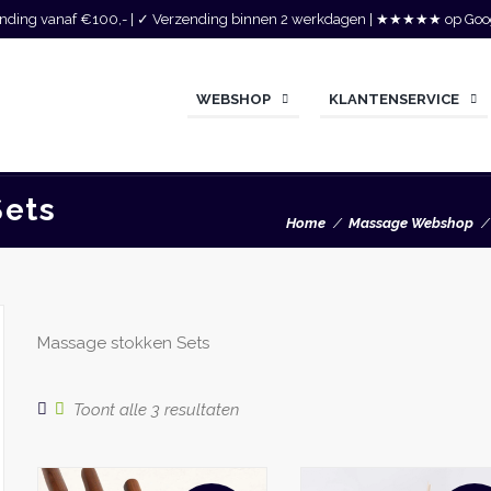
zending vanaf €100,- | ✓ Verzending binnen 2 werkdagen | ★★★★★ op Goo
WEBSHOP
KLANTENSERVICE
Sets
Home
Massage Webshop
Massage stokken Sets
Gesorteerd
Toont alle 3 resultaten
op
populariteit