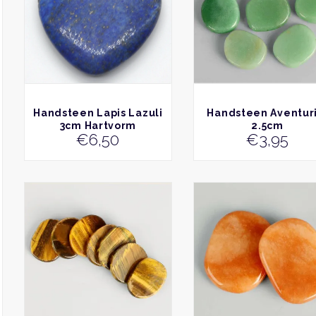
BEKIJK
BEKIJK
Handsteen Lapis Lazuli
Handsteen Aventuri
3cm Hartvorm
2.5cm
€
6,50
€
3,95