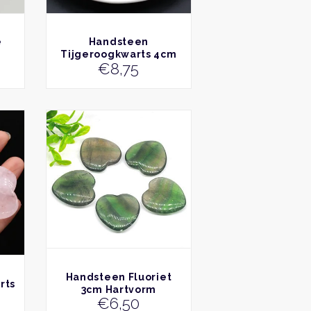
BEKIJK
e
Handsteen
Tijgeroogkwarts 4cm
€
8,75
hartvorm
BEKIJK
Handsteen Fluoriet
rts
3cm Hartvorm
€
6,50