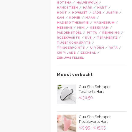
GOTSHA
HALVE WOLK
HANDSTEEN
HARS
HART
HOUT
HOWLIET
JADE
JASPIS
KAM
KOPER
MAAN
MADERO THERAPIE
MAGNESIUM
MESSING
MINI
OBSIDIAAN
PADDENSTOEL
PITTA
REINIGING
ROZEKWARTS
RVS
TERAHERTZ
TIJGEROOGKWARTS
TRIGGERPOINTS
U-VORM
VATA
XIN YI JADE
ZECHSAL
ZENUWSTELSEL
Meest verkocht
Gua Sha Schraper
Terahertz Hart
€
36,50
Gua Sha Schraper
Rozekwarts Hart
Prijsklasse:
€
9,95
€
15,95
-