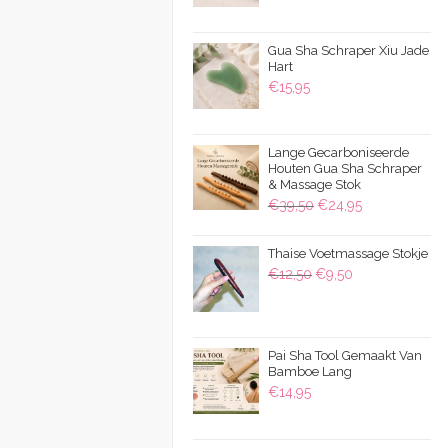
€9,95
tot
Gua Sha Schraper Xiu Jade
€15,95
Hart
€
15,95
Lange Gecarboniseerde
Houten Gua Sha Schraper
& Massage Stok
Oorspronkelijke
Huidige
€
39,50
€
24,95
prijs
prijs
was:
is:
Thaise Voetmassage Stokje
Oorspronkelijke
Huidige
€
12,50
€
9,50
€39,50.
€24,95.
prijs
prijs
was:
is:
€12,50.
€9,50.
Pai Sha Tool Gemaakt Van
Bamboe Lang
€
14,95