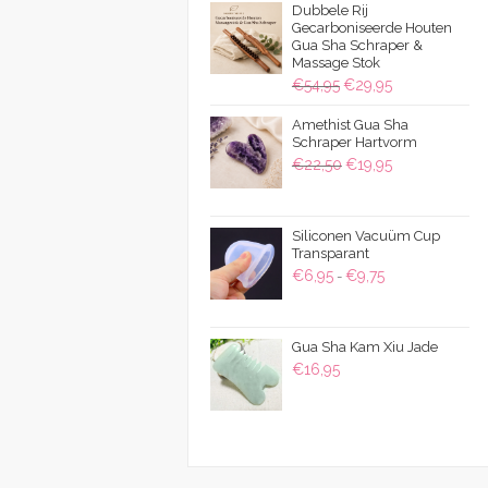
Dubbele Rij
Gecarboniseerde Houten
Gua Sha Schraper &
Massage Stok
Oorspronkelijke
Huidige
€
54,95
€
29,95
prijs
prijs
Amethist Gua Sha
was:
is:
Schraper Hartvorm
€54,95.
€29,95.
Oorspronkelijke
Huidige
€
22,50
€
19,95
prijs
prijs
was:
is:
Siliconen Vacuüm Cup
€22,50.
€19,95.
Transparant
Prijsklasse:
€
6,95
€
9,75
-
€6,95
tot
Gua Sha Kam Xiu Jade
€9,75
€
16,95