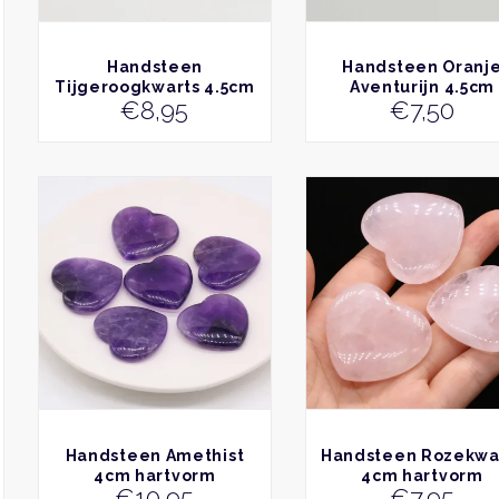
BEKIJK
BEKIJK
Handsteen
Handsteen Oranj
Tijgeroogkwarts 4.5cm
Aventurijn 4.5cm
€
8,95
€
7,50
BEKIJK
BEKIJK
Handsteen Amethist
Handsteen Rozekwa
4cm hartvorm
4cm hartvorm
€
10,95
€
7,95