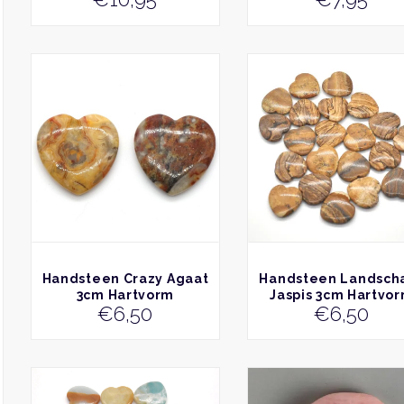
BEKIJK
BEKIJK
Handsteen Crazy Agaat
Handsteen Landsch
3cm Hartvorm
Jaspis 3cm Hartvo
€
6,50
€
6,50