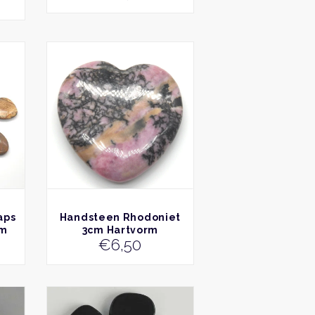
BEKIJK
aps
Handsteen Rhodoniet
rm
3cm Hartvorm
€
6,50