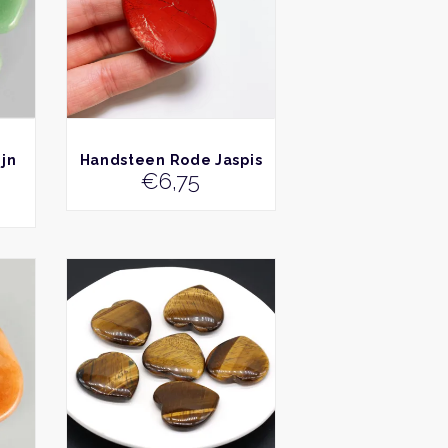
BEKIJK
jn
Handsteen Rode Jaspis
€
6,75