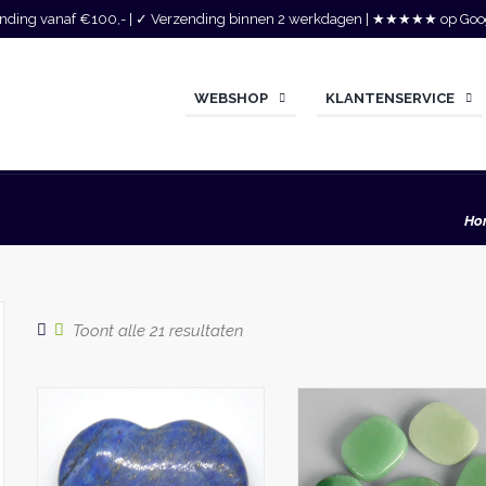
zending vanaf €100,- | ✓ Verzending binnen 2 werkdagen | ★★★★★ op Goo
WEBSHOP
KLANTENSERVICE
Ho
Gesorteerd
Toont alle 21 resultaten
op
populariteit