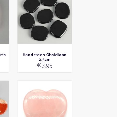
BEKIJK
rts
Handsteen Obsidiaan
2.5cm
€
3,95