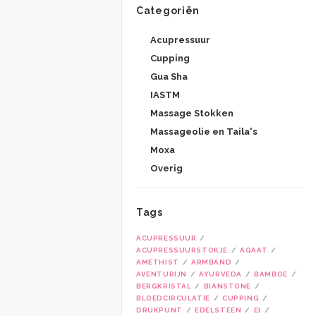
Categoriën
Acupressuur
Cupping
Gua Sha
IASTM
Massage Stokken
Massageolie en Taila's
Moxa
Overig
Tags
ACUPRESSUUR
ACUPRESSUURSTOKJE
AGAAT
AMETHIST
ARMBAND
AVENTURIJN
AYURVEDA
BAMBOE
BERGKRISTAL
BIANSTONE
BLOEDCIRCULATIE
CUPPING
DRUKPUNT
EDELSTEEN
EI