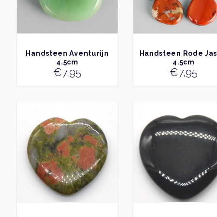
BEKIJK
BEKIJK
Handsteen Aventurijn
Handsteen Rode Jas
4.5cm
4.5cm
€
7,95
€
7,95