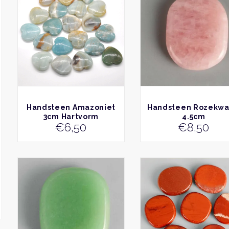
BEKIJK
BEKIJK
Handsteen Amazoniet
Handsteen Rozekwa
3cm Hartvorm
4.5cm
€
6,50
€
8,50