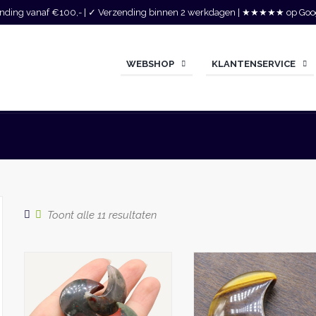
zending vanaf €100,- | ✓ Verzending binnen 2 werkdagen | ★★★★★ op Goo
WEBSHOP
KLANTENSERVICE
Gesorteerd
Toont alle 11 resultaten
op
populariteit