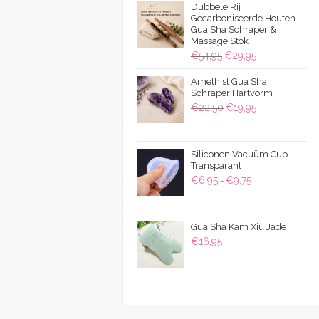
Dubbele Rij
Gecarboniseerde Houten
Gua Sha Schraper &
Massage Stok
Oorspronkelijke
Huidige
€
54,95
€
29,95
prijs
prijs
Amethist Gua Sha
was:
is:
Schraper Hartvorm
€54,95.
€29,95.
Oorspronkelijke
Huidige
€
22,50
€
19,95
prijs
prijs
was:
is:
Siliconen Vacuüm Cup
€22,50.
€19,95.
Transparant
Prijsklasse:
€
6,95
€
9,75
-
€6,95
tot
Gua Sha Kam Xiu Jade
€9,75
€
16,95