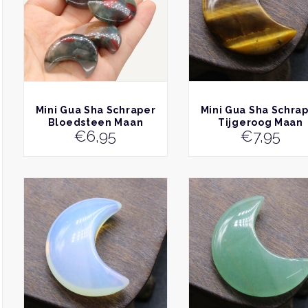
BEKIJK
BEKIJK
Mini Gua Sha Schraper
Mini Gua Sha Schra
Bloedsteen Maan
Tijgeroog Maan
€
6,95
€
7,95