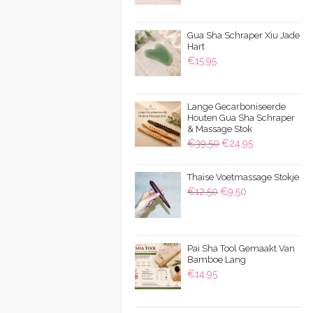
€9,95
tot
Gua Sha Schraper Xiu Jade
€15,95
Hart
€
15,95
Lange Gecarboniseerde
Houten Gua Sha Schraper
& Massage Stok
Oorspronkelijke
Huidige
€
39,50
€
24,95
prijs
prijs
was:
is:
Thaise Voetmassage Stokje
Oorspronkelijke
Huidige
€
12,50
€
9,50
€39,50.
€24,95.
prijs
prijs
was:
is:
€12,50.
€9,50.
Pai Sha Tool Gemaakt Van
Bamboe Lang
€
14,95