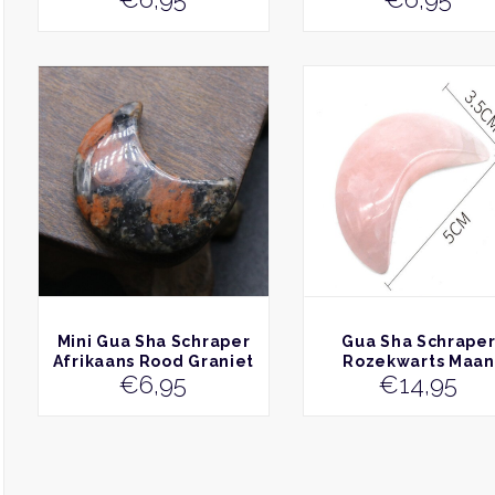
BEKIJK
BEKIJK
Mini Gua Sha Schraper
Gua Sha Schrape
Afrikaans Rood Graniet
Rozekwarts Maan
€
6,95
€
14,95
Maan