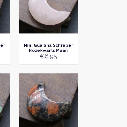
BEKIJK
per
Mini Gua Sha Schraper
Rozekwarts Maan
€
6,95