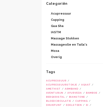
Categoriën
Acupressuur
Cupping
Gua Sha
IASTM
Massage Stokken
Massageolie en Taila's
Moxa
Overig
Tags
ACUPRESSUUR
ACUPRESSUURSTOKJE
AGAAT
AMETHIST
ARMBAND
AVENTURIJN
AYURVEDA
BAMBOE
BERGKRISTAL
BIANSTONE
BLOEDCIRCULATIE
CUPPING
DRUKPUNT
EDELSTEEN
EI