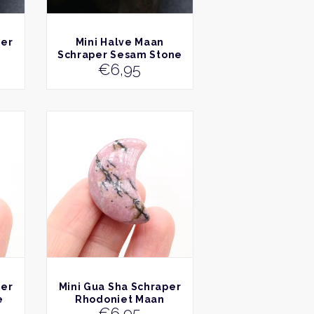
BEKIJK
per
Mini Halve Maan
Schraper Sesam Stone
€
6,95
BEKIJK
per
Mini Gua Sha Schraper
e
Rhodoniet Maan
€
6,95