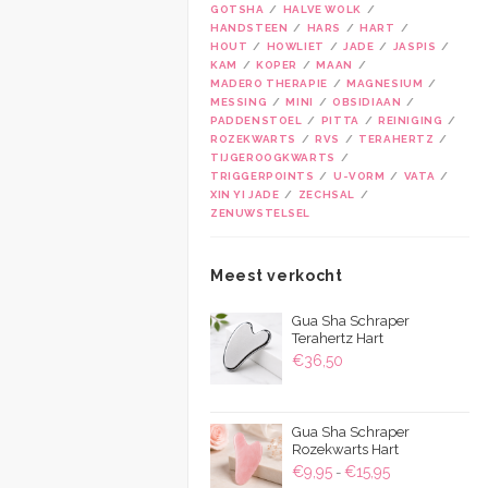
GOTSHA
HALVE WOLK
HANDSTEEN
HARS
HART
HOUT
HOWLIET
JADE
JASPIS
KAM
KOPER
MAAN
MADERO THERAPIE
MAGNESIUM
MESSING
MINI
OBSIDIAAN
PADDENSTOEL
PITTA
REINIGING
ROZEKWARTS
RVS
TERAHERTZ
TIJGEROOGKWARTS
TRIGGERPOINTS
U-VORM
VATA
XIN YI JADE
ZECHSAL
ZENUWSTELSEL
Meest verkocht
Gua Sha Schraper
Terahertz Hart
€
36,50
Gua Sha Schraper
Rozekwarts Hart
Prijsklasse:
€
9,95
€
15,95
-