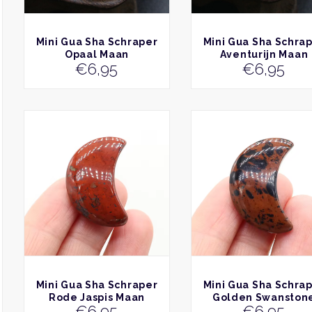
BEKIJK
BEKIJK
Mini Gua Sha Schraper
Mini Gua Sha Schra
Opaal Maan
Aventurijn Maan
€
6,95
€
6,95
BEKIJK
BEKIJK
Mini Gua Sha Schraper
Mini Gua Sha Schra
Rode Jaspis Maan
Golden Swanston
€
6,95
€
6,95
Maan