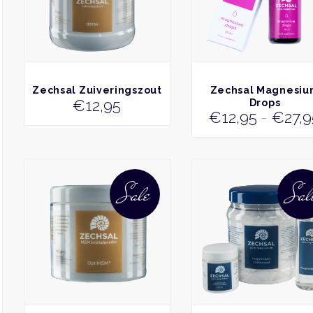
BEKIJK
BEKIJK
Zechsal Zuiveringszout
Zechsal Magnesi
€
12,95
Drops
€
12,95
-
€
27,
Dit
product
Sale
Sal
heeft
meerdere
variaties.
Deze
optie
kan
gekozen
worden
op