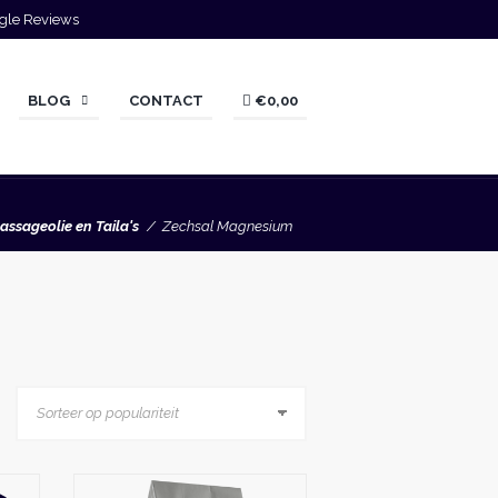
gle Reviews
BLOG
CONTACT
€0,00
assageolie en Taila's
Zechsal Magnesium
Dit
Dit