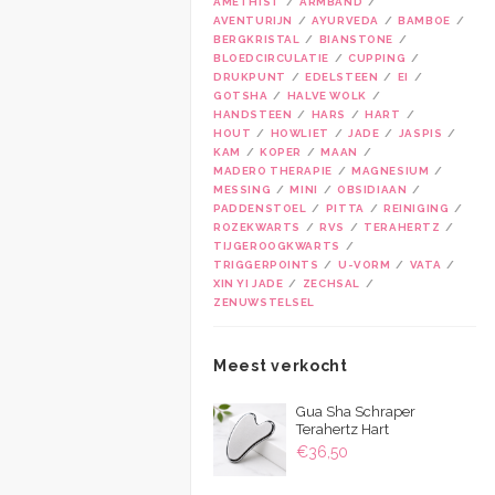
AMETHIST
ARMBAND
AVENTURIJN
AYURVEDA
BAMBOE
BERGKRISTAL
BIANSTONE
BLOEDCIRCULATIE
CUPPING
DRUKPUNT
EDELSTEEN
EI
GOTSHA
HALVE WOLK
HANDSTEEN
HARS
HART
HOUT
HOWLIET
JADE
JASPIS
KAM
KOPER
MAAN
MADERO THERAPIE
MAGNESIUM
MESSING
MINI
OBSIDIAAN
PADDENSTOEL
PITTA
REINIGING
ROZEKWARTS
RVS
TERAHERTZ
TIJGEROOGKWARTS
TRIGGERPOINTS
U-VORM
VATA
XIN YI JADE
ZECHSAL
ZENUWSTELSEL
Meest verkocht
Gua Sha Schraper
Terahertz Hart
€
36,50