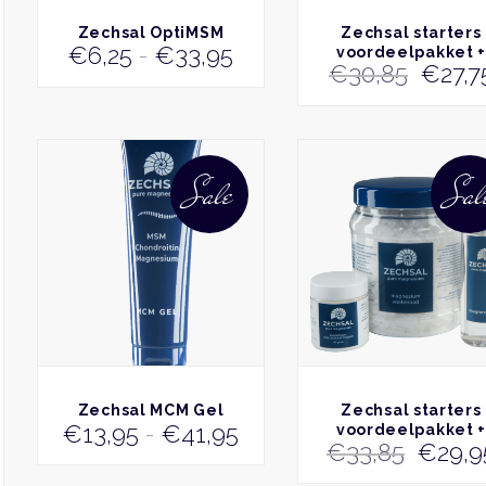
de
BEKIJK
BEKIJK
Zechsal OptiMSM
Zechsal starters
productpagina
Prijsklasse:
€
6,25
-
€
33,95
voordeelpakket 
Oorsp
€
30,85
€
27,7
magnesiumcitraa
€6,25
prijs
tot
was:
€33,95
€30,8
Dit
product
Sale
Sal
heeft
meerdere
variaties.
Deze
optie
kan
gekozen
worden
op
de
BEKIJK
BEKIJK
Zechsal MCM Gel
Zechsal starters
productpagina
Prijsklasse:
€
13,95
-
€
41,95
voordeelpakket 
Oorsp
€
33,85
€
29,9
bisglycinaat
€13,95
prijs
tot