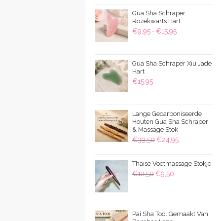
Gua Sha Schraper
Rozekwarts Hart
Prijsklasse:
€
9,95
€
15,95
-
€9,95
tot
Gua Sha Schraper Xiu Jade
€15,95
Hart
€
15,95
Lange Gecarboniseerde
Houten Gua Sha Schraper
& Massage Stok
Oorspronkelijke
Huidige
€
39,50
€
24,95
prijs
prijs
was:
is:
Thaise Voetmassage Stokje
Oorspronkelijke
Huidige
€
12,50
€
9,50
€39,50.
€24,95.
prijs
prijs
was:
is:
€12,50.
€9,50.
Pai Sha Tool Gemaakt Van