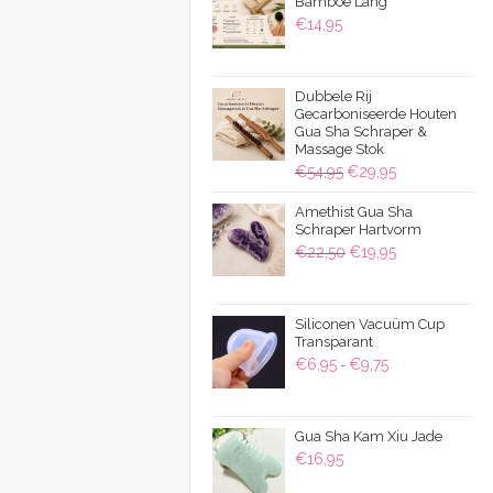
Bamboe Lang
€
14,95
Dubbele Rij
Gecarboniseerde Houten
Gua Sha Schraper &
Massage Stok
Oorspronkelijke
Huidige
€
54,95
€
29,95
prijs
prijs
Amethist Gua Sha
was:
is:
Schraper Hartvorm
€54,95.
€29,95.
Oorspronkelijke
Huidige
€
22,50
€
19,95
prijs
prijs
was:
is:
Siliconen Vacuüm Cup
€22,50.
€19,95.
Transparant
Prijsklasse:
€
6,95
€
9,75
-
€6,95
tot
Gua Sha Kam Xiu Jade
€9,75
€
16,95