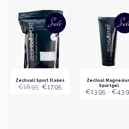
was:
€41,95
€33,8
Sale
Sal
BEKIJK
BEKIJK
Zechsall Sport Flakes
Zechsal Magnesi
Oorspronkelijke
Huidige
€
18,95
€
17,95
Sportgel
€
13,95
-
€
43,
prijs
prijs
was:
is:
€18,95.
€17,95.