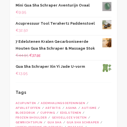
Mini Gua Sha Schraper Aventurijn Ovaal
€
9,95
Acupressuur Tool Terahertz Paddenstoel
€
32,50
7 Edelstenen Kralen Gecarboniseerde
Houten Gua Sha Schraper & Massage Stok
Oorspronkelijke
Huidige
€
44,95
€
37,95
prijs
prijs
Gua Sha Schraper Xin Yi Jade U-vorm
was:
is:
€
13,95
€44,95.
€37,95.
Tags
ACUPUNTEN
ADEMHALINGSOEFENINGEN
AFVALSTOFFEN
ARTRITIS
ASANA
AUTISME
BLOEDDRUK
CUPPING
EDELSTENEN
FROZEN SHOULDER
GEVOELLOZE VOETEN
GEWRICHTSPIJN
GUA SHA
GUA SHA SCHRAPER