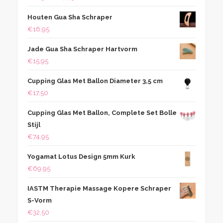
€12,50
Houten Gua Sha Schraper
tot
€
16,95
€17,75
Jade Gua Sha Schraper Hartvorm
€
15,95
Cupping Glas Met Ballon Diameter 3,5 cm
€
17,50
Cupping Glas Met Ballon, Complete Set Bolle
Stijl
€
74,95
Yogamat Lotus Design 5mm Kurk
€
69,95
IASTM Therapie Massage Kopere Schraper
S-Vorm
€
32,50