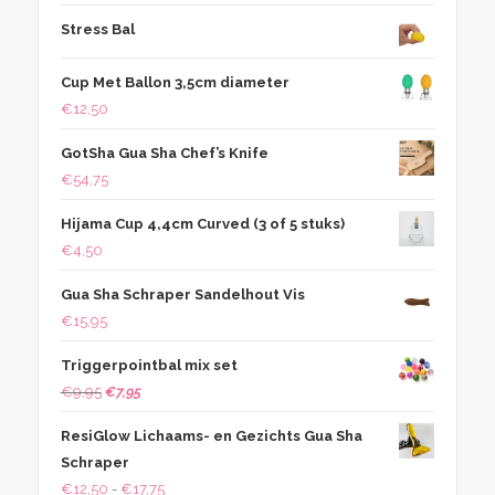
Stress Bal
Cup Met Ballon 3,5cm diameter
€
12,50
GotSha Gua Sha Chef’s Knife
€
54,75
Hijama Cup 4,4cm Curved (3 of 5 stuks)
€
4,50
Gua Sha Schraper Sandelhout Vis
€
15,95
Triggerpointbal mix set
Oorspronkelijke
Huidige
€
9,95
€
7,95
prijs
prijs
ResiGlow Lichaams- en Gezichts Gua Sha
was:
is:
Schraper
€9,95.
€7,95.
Prijsklasse:
€
12,50
-
€
17,75