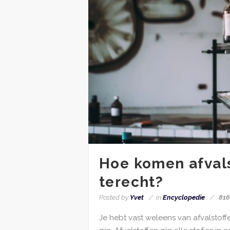
Hoe komen afvals
terecht?
Posted by
Yvet
in
Encyclopedie
81
Je hebt vast weleens van afvalstof