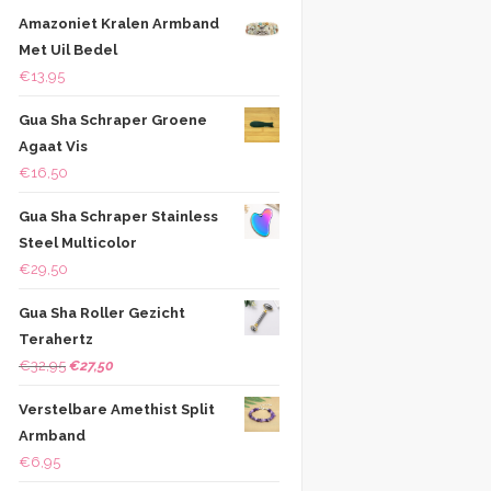
Amazoniet Kralen Armband
Met Uil Bedel
€
13,95
Gua Sha Schraper Groene
Agaat Vis
€
16,50
Gua Sha Schraper Stainless
Steel Multicolor
€
29,50
Gua Sha Roller Gezicht
Terahertz
Oorspronkelijke
Huidige
€
32,95
€
27,50
prijs
prijs
Verstelbare Amethist Split
was:
is:
Armband
€32,95.
€27,50.
€
6,95