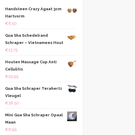
Handsteen Crazy Agaat 3cm
Hartvorm
€
6,50
Gua Sha Schedelrand
Schraper – Vietnamees Hout
€
13,75
Houten Massage Cup Anti
Cellulitis
€
29,95
Gua Sha Schraper Terahertz
Vleugel
€
38,50
Mini Gua Sha Schraper Opaal
Maan
€
6,95