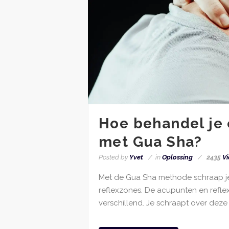
Hoe behandel je 
met Gua Sha?
Posted by
Yvet
in
Oplossing
2435
Vi
Met de Gua Sha methode schraap je
reflexzones. De acupunten en reflex
verschillend. Je schraapt over deze