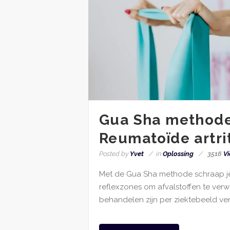
Gua Sha methode
Reumatoïde artri
Posted by
Yvet
in
Oplossing
3516
Vi
Met de Gua Sha methode schraap je
reflexzones om afvalstoffen te verw
behandelen zijn per ziektebeeld ver