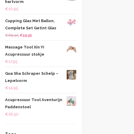
hartvorm
€
10,95
Cupping Glas Met Ballon,
Complete Set Getint Glas
Oorspronkelijke
Huidige
€
69,95
€
59,95
prijs
prijs
Massage Tool Xin Yi
was:
is:
Acupressuur stokje
€69,95.
€59,95.
€
17,95
Gua Sha Schraper Schelp –
Lepelvorm
€
14,95
Acupressuur Tool Aventurijn
Paddenstoel
€
18,50