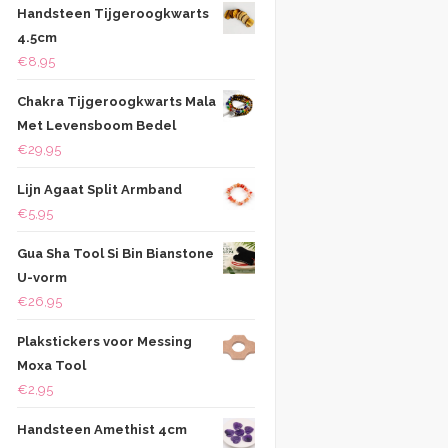
Handsteen Tijgeroogkwarts
4.5cm
€
8,95
Chakra Tijgeroogkwarts Mala
Met Levensboom Bedel
€
29,95
Lijn Agaat Split Armband
€
5,95
Gua Sha Tool Si Bin Bianstone
U-vorm
€
26,95
Plakstickers voor Messing
Moxa Tool
€
2,95
Handsteen Amethist 4cm