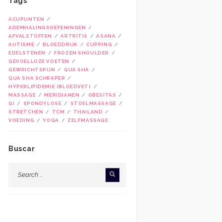
Tags
ACUPUNTEN
ADEMHALINGSOEFENINGEN
AFVALSTOFFEN
ARTRITIS
ASANA
AUTISME
BLOEDDRUK
CUPPING
EDELSTENEN
FROZEN SHOULDER
GEVOELLOZE VOETEN
GEWRICHTSPIJN
GUA SHA
GUA SHA SCHRAPER
HYPERLIPIDEMIE (BLOEDVET)
MASSAGE
MERIDIANEN
OBESITAS
QI
SPONDYLOSE
STOELMASSAGE
STRETCHEN
TCM
THAILAND
VOEDING
YOGA
ZELFMASSAGE
Buscar