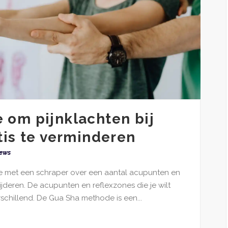
 om pijnklachten bij
tis te verminderen
ews
 met een schraper over een aantal acupunten en
ijderen. De acupunten en reflexzones die je wilt
schillend. De Gua Sha methode is een...