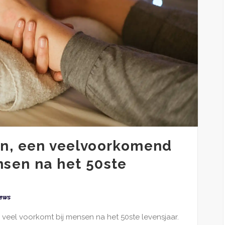
en, een veelvoorkomend
sen na het 50ste
ews
 veel voorkomt bij mensen na het 50ste levensjaar.