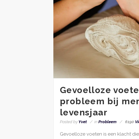
Gevoelloze voet
probleem bij men
levensjaar
Posted by
Yvet
in
Probleem
6190
Vi
Gevoelloze voeten is een klacht die