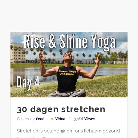
30 dagen stretchen
Posted by
Yvet
in
Video
3766
Views
Stretchen is belangrijk om ons lichaam gezond