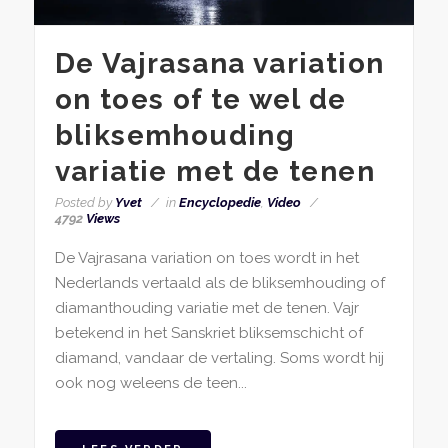
De Vajrasana variation
on toes of te wel de
bliksemhouding
variatie met de tenen
Posted by
Yvet
in
Encyclopedie
,
Video
4792
Views
De Vajrasana variation on toes wordt in het
Nederlands vertaald als de bliksemhouding of
diamanthouding variatie met de tenen. Vajr
betekend in het Sanskriet bliksemschicht of
diamand, vandaar de vertaling. Soms wordt hij
ook nog weleens de teen...