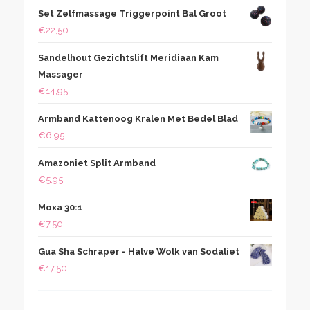
Set Zelfmassage Triggerpoint Bal Groot
€
22,50
Sandelhout Gezichtslift Meridiaan Kam
Massager
€
14,95
Armband Kattenoog Kralen Met Bedel Blad
€
6,95
Amazoniet Split Armband
€
5,95
Moxa 30:1
€
7,50
Gua Sha Schraper - Halve Wolk van Sodaliet
€
17,50