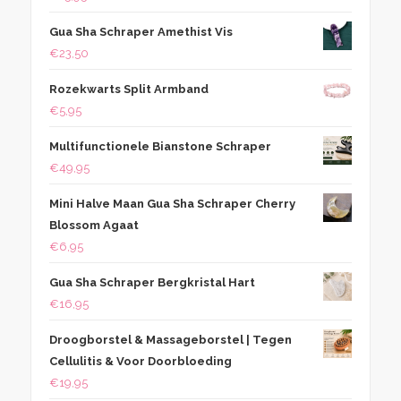
Gua Sha Schraper Amethist Vis
€
23,50
Rozekwarts Split Armband
€
5,95
Multifunctionele Bianstone Schraper
€
49,95
Mini Halve Maan Gua Sha Schraper Cherry
Blossom Agaat
€
6,95
Gua Sha Schraper Bergkristal Hart
€
16,95
Droogborstel & Massageborstel | Tegen
Cellulitis & Voor Doorbloeding
€
19,95