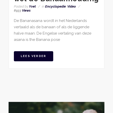
Posted by
Yvet
in
Encyclopedie
,
Video
8933
Views
De Bananasana wordt in het Nederlands
vertaald als de banaan of als de liggende
halve maan. De Engelse vertaling van deze
asana is the Banana pose
LEES VERDER