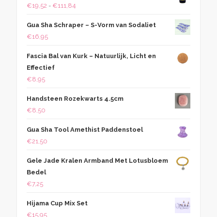
Prijsklasse:
€
19,52
-
€
111,84
€19,52
Gua Sha Schraper – S-Vorm van Sodaliet
tot
€
16,95
€111,84
Fascia Bal van Kurk – Natuurlijk, Licht en
Effectief
€
8,95
Handsteen Rozekwarts 4.5cm
€
8,50
Gua Sha Tool Amethist Paddenstoel
€
21,50
Gele Jade Kralen Armband Met Lotusbloem
Bedel
€
7,25
Hijama Cup Mix Set
€
15,95