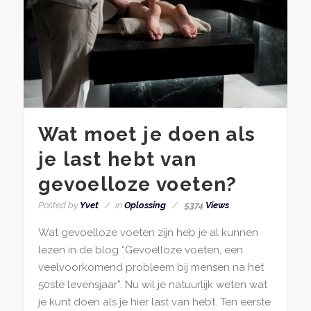
Wat moet je doen als
je last hebt van
gevoelloze voeten?
Posted by
Yvet
in
Oplossing
5374
Views
Wat gevoelloze voeten zijn heb je al kunnen
lezen in de blog “Gevoelloze voeten, een
veelvoorkomend probleem bij mensen na het
50ste levensjaar”. Nu wil je natuurlijk weten wat
je kunt doen als je hier last van hebt. Ten eerste