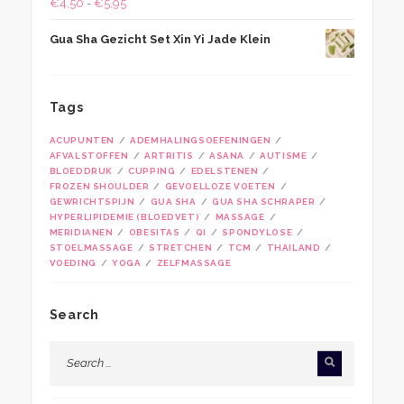
Prijsklasse:
€
4,50
-
€
5,95
€4,50
Gua Sha Gezicht Set Xin Yi Jade Klein
tot
€5,95
Tags
ACUPUNTEN
ADEMHALINGSOEFENINGEN
AFVALSTOFFEN
ARTRITIS
ASANA
AUTISME
BLOEDDRUK
CUPPING
EDELSTENEN
FROZEN SHOULDER
GEVOELLOZE VOETEN
GEWRICHTSPIJN
GUA SHA
GUA SHA SCHRAPER
HYPERLIPIDEMIE (BLOEDVET)
MASSAGE
MERIDIANEN
OBESITAS
QI
SPONDYLOSE
STOELMASSAGE
STRETCHEN
TCM
THAILAND
VOEDING
YOGA
ZELFMASSAGE
Search