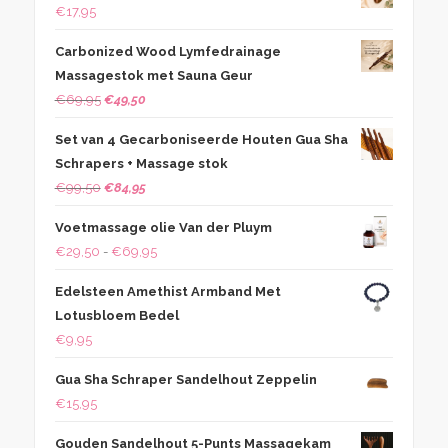
€
17,95
€30,85.
€27,75.
Carbonized Wood Lymfedrainage
Massagestok met Sauna Geur
Oorspronkelijke
Huidige
€
69,95
€
49,50
prijs
prijs
Set van 4 Gecarboniseerde Houten Gua Sha
was:
is:
Schrapers + Massage stok
€69,95.
€49,50.
Oorspronkelijke
Huidige
€
99,50
€
84,95
prijs
prijs
Voetmassage olie Van der Pluym
was:
is:
Prijsklasse:
€
29,50
-
€
69,95
€99,50.
€84,95.
€29,50
Edelsteen Amethist Armband Met
tot
Lotusbloem Bedel
€69,95
€
9,95
Gua Sha Schraper Sandelhout Zeppelin
€
15,95
Gouden Sandelhout 5-Punts Massagekam