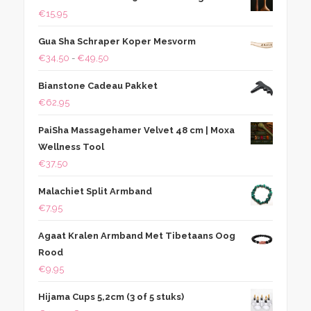
€
15,95
Gua Sha Schraper Koper Mesvorm
Prijsklasse:
€
34,50
-
€
49,50
€34,50
Bianstone Cadeau Pakket
tot
€
62,95
€49,50
PaiSha Massagehamer Velvet 48 cm | Moxa
Wellness Tool
€
37,50
Malachiet Split Armband
€
7,95
Agaat Kralen Armband Met Tibetaans Oog
Rood
€
9,95
Hijama Cups 5,2cm (3 of 5 stuks)