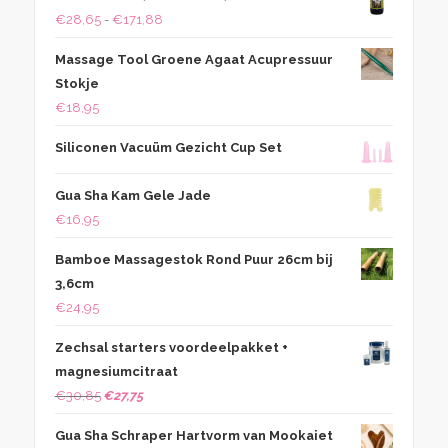
Prijsklasse:
€
28,65
-
€
171,88
€28,65
Massage Tool Groene Agaat Acupressuur
tot
Stokje
€171,88
€
18,95
Siliconen Vacuüm Gezicht Cup Set
Gua Sha Kam Gele Jade
€
16,95
Bamboe Massagestok Rond Puur 26cm bij
3,6cm
€
24,95
Zechsal starters voordeelpakket +
magnesiumcitraat
Oorspronkelijke
Huidige
€
30,85
€
27,75
prijs
prijs
Gua Sha Schraper Hartvorm van Mookaiet
was:
is: