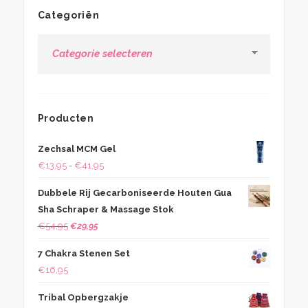
Categoriën
Categoriën
Producten
Zechsal MCM Gel
Prijsklasse:
€
13,95
-
€
41,95
€13,95
Dubbele Rij Gecarboniseerde Houten Gua
tot
Sha Schraper & Massage Stok
€41,95
Oorspronkelijke
Huidige
€
54,95
€
29,95
prijs
prijs
7 Chakra Stenen Set
was:
is:
€
16,95
€54,95.
€29,95.
Tribal Opbergzakje