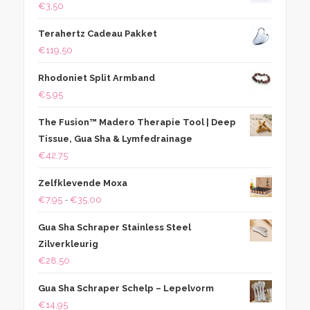
€
3,50
Terahertz Cadeau Pakket
€
119,50
Rhodoniet Split Armband
€
5,95
The Fusion™ Madero Therapie Tool | Deep
Tissue, Gua Sha & Lymfedrainage
€
42,75
Zelfklevende Moxa
Prijsklasse:
€
7,95
-
€
35,00
€7,95
Gua Sha Schraper Stainless Steel
tot
Zilverkleurig
€35,00
€
28,50
Gua Sha Schraper Schelp – Lepelvorm
€
14,95