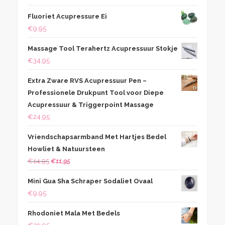
Fluoriet Acupressure Ei
€
9,95
Massage Tool Terahertz Acupressuur Stokje
€
34,95
Extra Zware RVS Acupressuur Pen –
Professionele Drukpunt Tool voor Diepe
Acupressuur & Triggerpoint Massage
€
24,95
Vriendschapsarmband Met Hartjes Bedel
Howliet & Natuursteen
Oorspronkelijke
Huidige
€
14,95
€
11,95
prijs
prijs
Mini Gua Sha Schraper Sodaliet Ovaal
was:
is:
€
9,95
€14,95.
€11,95.
Rhodoniet Mala Met Bedels