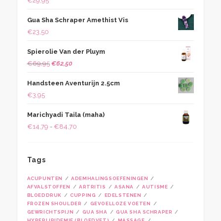
€
29,95
Gua Sha Schraper Amethist Vis
€
23,50
Spierolie Van der Pluym
Oorspronkelijke
Huidige
€
69,95
€
62,50
prijs
prijs
Handsteen Aventurijn 2.5cm
was:
is:
€
3,95
€69,95.
€62,50.
Marichyadi Taila (maha)
Prijsklasse:
€
14,79
-
€
84,70
€14,79
tot
Tags
€84,70
ACUPUNTEN
ADEMHALINGSOEFENINGEN
AFVALSTOFFEN
ARTRITIS
ASANA
AUTISME
BLOEDDRUK
CUPPING
EDELSTENEN
FROZEN SHOULDER
GEVOELLOZE VOETEN
GEWRICHTSPIJN
GUA SHA
GUA SHA SCHRAPER
HYPERLIPIDEMIE (BLOEDVET)
MASSAGE