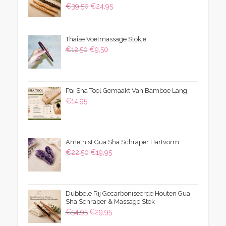
Oorspronkelijke
Huidige
€
39,50
€
24,95
prijs
prijs
was:
is:
Thaise Voetmassage Stokje
€39,50.
€24,95.
Oorspronkelijke
Huidige
€
12,50
€
9,50
prijs
prijs
was:
is:
€12,50.
€9,50.
Pai Sha Tool Gemaakt Van Bamboe Lang
€
14,95
Amethist Gua Sha Schraper Hartvorm
Oorspronkelijke
Huidige
€
22,50
€
19,95
prijs
prijs
was:
is:
€22,50.
€19,95.
Dubbele Rij Gecarboniseerde Houten Gua
Sha Schraper & Massage Stok
Oorspronkelijke
Huidige
€
54,95
€
29,95
prijs
prijs