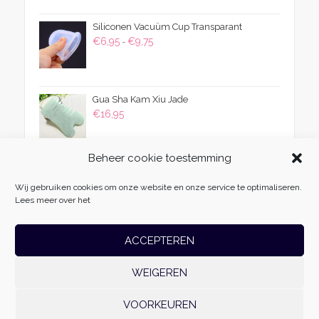
was:
is:
Siliconen Vacuüm Cup Transparant
€54,95.
€29,95.
Prijsklasse:
€
6,95
€
9,75
-
€6,95
tot
€9,75
Gua Sha Kam Xiu Jade
€
16,95
Beheer cookie toestemming
Wij gebruiken cookies om onze website en onze service te optimaliseren.
Lees meer over het
ACCEPTEREN
WEIGEREN
Massage Fabriek
| Vliehors 25 | 8223 CZ | Lelystad | 06-54985511 |
info@massagefabriek.nl | KvK: 78701996 | Btw-id: NL861500179B01 | Realisatie:
VOORKEUREN
Websoep.nl