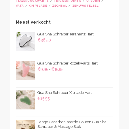
TIJGEROOGKWARTS
TRIGGERPOINTS
U-VORM
VATA
XIN YI JADE
ZECHSAL
ZENUWSTELSEL
Meest verkocht
Gua Sha Schraper Terahertz Hart
€
36,50
Gua Sha Schraper Rozekwarts Hart
Prijsklasse:
€
9,95
€
15,95
-
€9,95
tot
€15,95
Gua Sha Schraper Xiu Jade Hart
€
15,95
Lange Gecarboniseerde Houten Gua Sha
Schraper & Massage Stok