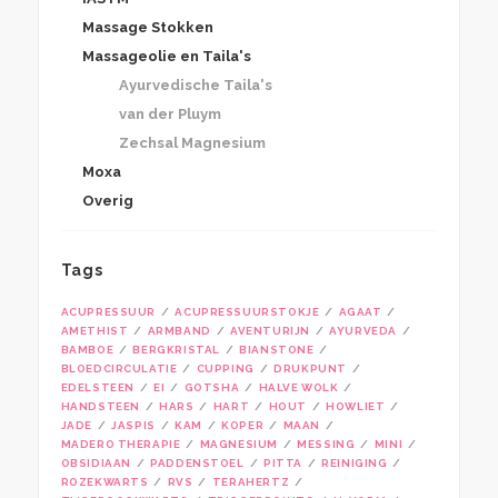
Massage Stokken
Massageolie en Taila's
Ayurvedische Taila's
van der Pluym
Zechsal Magnesium
Moxa
Overig
Tags
ACUPRESSUUR
ACUPRESSUURSTOKJE
AGAAT
AMETHIST
ARMBAND
AVENTURIJN
AYURVEDA
BAMBOE
BERGKRISTAL
BIANSTONE
BLOEDCIRCULATIE
CUPPING
DRUKPUNT
EDELSTEEN
EI
GOTSHA
HALVE WOLK
HANDSTEEN
HARS
HART
HOUT
HOWLIET
JADE
JASPIS
KAM
KOPER
MAAN
MADERO THERAPIE
MAGNESIUM
MESSING
MINI
OBSIDIAAN
PADDENSTOEL
PITTA
REINIGING
ROZEKWARTS
RVS
TERAHERTZ