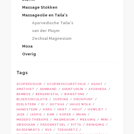
Massage Stokken
Massageolie en Taila's
Ayurvedische Taila's
van der Pluym
Zechsal Magnesium
Moxa
Overig
Tags
ACUPRESSUUR
ACUPRESSUURSTOKJE
AGAAT
AMETHIST
ARMBAND
AVENTURIJN
AYURVEDA
BAMBOE
BERGKRISTAL
BIANSTONE
BLOEDCIRCULATIE
CUPPING
DRUKPUNT
EDELSTEEN
EI
GOTSHA
HALVE WOLK
HANDSTEEN
HARS
HART
HOUT
HOWLIET
JADE
JASPIS
KAM
KOPER
MAAN
MADERO THERAPIE
MAGNESIUM
MESSING
MINI
OBSIDIAAN
PADDENSTOEL
PITTA
REINIGING
ROZEKWARTS
RVS
TERAHERTZ