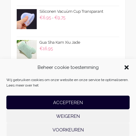
was:
is:
Siliconen Vacuüm Cup Transparant
€54,95.
€29,95.
Prijsklasse:
€
6,95
€
9,75
-
€6,95
tot
€9,75
Gua Sha Kam Xiu Jade
€
16,95
Beheer cookie toestemming
Wij gebruiken cookies om onze website en onze service te optimaliseren.
Lees meer over het
ACCEPTEREN
WEIGEREN
Massage Fabriek
| Vliehors 25 | 8223 CZ | Lelystad | 06-54985511 |
info@massagefabriek.nl | KvK: 78701996 | Btw-id: NL861500179B01 | Realisatie:
VOORKEUREN
Websoep.nl