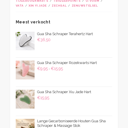
TIJGEROOGKWARTS
TRIGGERPOINTS
U-VORM
VATA
XIN YI JADE
ZECHSAL
ZENUWSTELSEL
Meest verkocht
Gua Sha Schraper Terahertz Hart
€
36,50
Gua Sha Schraper Rozekwarts Hart
Prijsklasse:
€
9,95
€
15,95
-
€9,95
tot
€15,95
Gua Sha Schraper Xiu Jade Hart
€
15,95
Lange Gecarboniseerde Houten Gua Sha
Schraper & Massage Stok