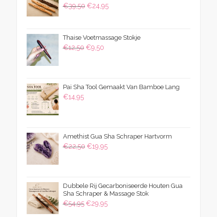
Oorspronkelijke
Huidige
€
39,50
€
24,95
prijs
prijs
was:
is:
Thaise Voetmassage Stokje
€39,50.
€24,95.
Oorspronkelijke
Huidige
€
12,50
€
9,50
prijs
prijs
was:
is:
€12,50.
€9,50.
Pai Sha Tool Gemaakt Van Bamboe Lang
€
14,95
Amethist Gua Sha Schraper Hartvorm
Oorspronkelijke
Huidige
€
22,50
€
19,95
prijs
prijs
was:
is:
€22,50.
€19,95.
Dubbele Rij Gecarboniseerde Houten Gua
Sha Schraper & Massage Stok
Oorspronkelijke
Huidige
€
54,95
€
29,95
prijs
prijs