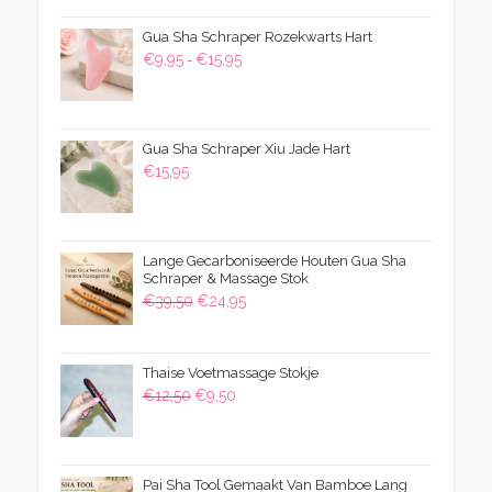
Gua Sha Schraper Rozekwarts Hart
Prijsklasse:
€
9,95
€
15,95
-
€9,95
tot
€15,95
Gua Sha Schraper Xiu Jade Hart
€
15,95
Lange Gecarboniseerde Houten Gua Sha
Schraper & Massage Stok
Oorspronkelijke
Huidige
€
39,50
€
24,95
prijs
prijs
was:
is:
Thaise Voetmassage Stokje
€39,50.
€24,95.
Oorspronkelijke
Huidige
€
12,50
€
9,50
prijs
prijs
was:
is:
€12,50.
€9,50.
Pai Sha Tool Gemaakt Van Bamboe Lang