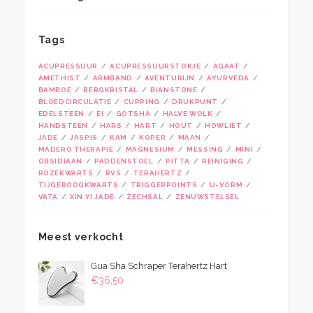
Tags
ACUPRESSUUR
ACUPRESSUURSTOKJE
AGAAT
AMETHIST
ARMBAND
AVENTURIJN
AYURVEDA
BAMBOE
BERGKRISTAL
BIANSTONE
BLOEDCIRCULATIE
CUPPING
DRUKPUNT
EDELSTEEN
EI
GOTSHA
HALVE WOLK
HANDSTEEN
HARS
HART
HOUT
HOWLIET
JADE
JASPIS
KAM
KOPER
MAAN
MADERO THERAPIE
MAGNESIUM
MESSING
MINI
OBSIDIAAN
PADDENSTOEL
PITTA
REINIGING
ROZEKWARTS
RVS
TERAHERTZ
TIJGEROOGKWARTS
TRIGGERPOINTS
U-VORM
VATA
XIN YI JADE
ZECHSAL
ZENUWSTELSEL
Meest verkocht
Gua Sha Schraper Terahertz Hart
€
36,50