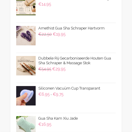
€
14,95
Amethist Gua Sha Schraper Hartvorm
Oorspronkelijke
Huidige
€
22,50
€
19,95
prijs
prijs
was:
is:
€22,50.
€19,95.
Dubbele Rij Gecarboniseerde Houten Gua
Sha Schraper & Massage Stok
Oorspronkelijke
Huidige
€
54,95
€
29,95
prijs
prijs
was:
is:
Siliconen Vacuüm Cup Transparant
€54,95.
€29,95.
Prijsklasse:
€
6,95
€
9,75
-
€6,95
tot
€9,75
Gua Sha Kam Xiu Jade
€
16,95