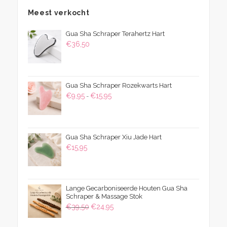
Meest verkocht
Gua Sha Schraper Terahertz Hart
€
36,50
Gua Sha Schraper Rozekwarts Hart
Prijsklasse:
€
9,95
€
15,95
-
€9,95
tot
€15,95
Gua Sha Schraper Xiu Jade Hart
€
15,95
Lange Gecarboniseerde Houten Gua Sha
Schraper & Massage Stok
Oorspronkelijke
Huidige
€
39,50
€
24,95
prijs
prijs