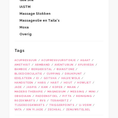
IASTM
Massage Stokken
Massageolie en Taila's
Moxa
Overig
Tags
ACUPRESSUUR
ACUPRESSUURSTOKJE
AGAAT
AMETHIST
ARMBAND
AVENTURIJN
AYURVEDA
BAMBOE
BERGKRISTAL
BIANSTONE
BLOEDCIRCULATIE
CUPPING
DRUKPUNT
EDELSTEEN
EI
GOTSHA
HALVE WOLK
HANDSTEEN
HARS
HART
HOUT
HOWLIET
JADE
JASPIS
KAM
KOPER
MAAN
MADERO THERAPIE
MAGNESIUM
MESSING
MINI
OBSIDIAAN
PADDENSTOEL
PITTA
REINIGING
ROZEKWARTS
RVS
TERAHERTZ
TIJGEROOGKWARTS
TRIGGERPOINTS
U-VORM
VATA
XIN YI JADE
ZECHSAL
ZENUWSTELSEL