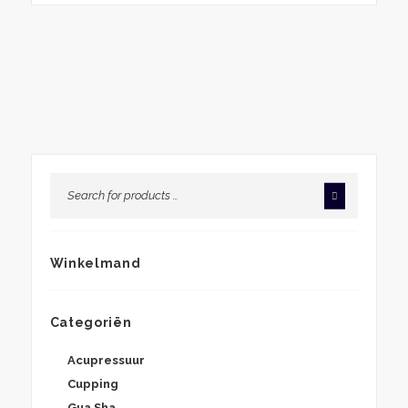
€12,40
tot
€66,60
Winkelmand
Categoriën
Acupressuur
Cupping
Gua Sha