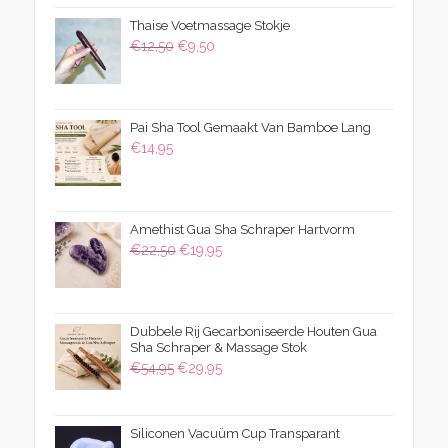
was:
is:
Thaise Voetmassage Stokje
€39,50.
€24,95.
Oorspronkelijke
Huidige
€
12,50
€
9,50
prijs
prijs
was:
is:
€12,50.
€9,50.
Pai Sha Tool Gemaakt Van Bamboe Lang
€
14,95
Amethist Gua Sha Schraper Hartvorm
Oorspronkelijke
Huidige
€
22,50
€
19,95
prijs
prijs
was:
is:
€22,50.
€19,95.
Dubbele Rij Gecarboniseerde Houten Gua
Sha Schraper & Massage Stok
Oorspronkelijke
Huidige
€
54,95
€
29,95
prijs
prijs
was:
is:
Siliconen Vacuüm Cup Transparant
€54,95.
€29,95.