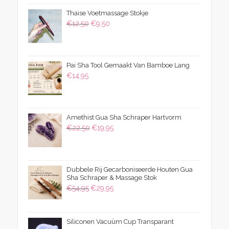
was:
is:
Thaise Voetmassage Stokje
€39,50.
€24,95.
Oorspronkelijke
Huidige
€
12,50
€
9,50
prijs
prijs
was:
is:
€12,50.
€9,50.
Pai Sha Tool Gemaakt Van Bamboe Lang
€
14,95
Amethist Gua Sha Schraper Hartvorm
Oorspronkelijke
Huidige
€
22,50
€
19,95
prijs
prijs
was:
is:
€22,50.
€19,95.
Dubbele Rij Gecarboniseerde Houten Gua
Sha Schraper & Massage Stok
Oorspronkelijke
Huidige
€
54,95
€
29,95
prijs
prijs
was:
is:
Siliconen Vacuüm Cup Transparant
€54,95.
€29,95.