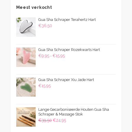
Meest verkocht
Gua Sha Schraper Terahertz Hart
€
36,50
Gua Sha Schraper Rozekwarts Hart
Prijsklasse:
€
9,95
€
15,95
-
€9,95
tot
€15,95
Gua Sha Schraper Xiu Jade Hart
€
15,95
Lange Gecarboniseerde Houten Gua Sha
Schraper & Massage Stok
Oorspronkelijke
Huidige
€
39,50
€
24,95
prijs
prijs