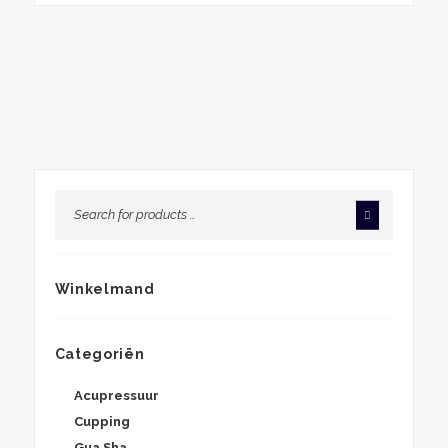
€29,50
tot
€69,95
Winkelmand
Categoriën
Acupressuur
Cupping
Gua Sha