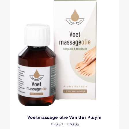
produ
heeft
meer
variat
Deze
optie
kan
geko
word
op
de
produ
BEKIJK
Voetmassage olie Van der Pluym
Prijsklasse:
€
29,50
-
€
69,95