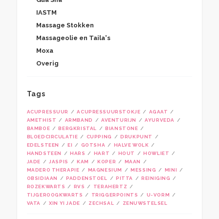
IASTM
Massage Stokken
Massageolie en Taila's
Moxa
Overig
Tags
ACUPRESSUUR
ACUPRESSUURSTOKJE
AGAAT
AMETHIST
ARMBAND
AVENTURIJN
AYURVEDA
BAMBOE
BERGKRISTAL
BIANSTONE
BLOEDCIRCULATIE
CUPPING
DRUKPUNT
EDELSTEEN
EI
GOTSHA
HALVE WOLK
HANDSTEEN
HARS
HART
HOUT
HOWLIET
JADE
JASPIS
KAM
KOPER
MAAN
MADERO THERAPIE
MAGNESIUM
MESSING
MINI
OBSIDIAAN
PADDENSTOEL
PITTA
REINIGING
ROZEKWARTS
RVS
TERAHERTZ
TIJGEROOGKWARTS
TRIGGERPOINTS
U-VORM
VATA
XIN YI JADE
ZECHSAL
ZENUWSTELSEL