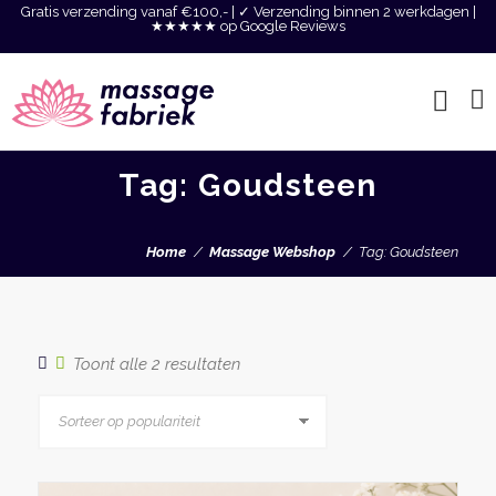
Gratis verzending vanaf €100,- | ✓ Verzending binnen 2 werkdagen |
★★★★★ op Google Reviews
Tag: Goudsteen
Home
Massage Webshop
Tag: Goudsteen
Gesorteerd
Toont alle 2 resultaten
op
populariteit