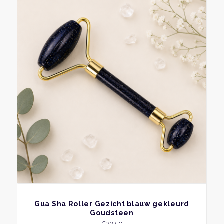
BEKIJK
Gua Sha Roller Gezicht blauw gekleurd
Goudsteen
€
22,50