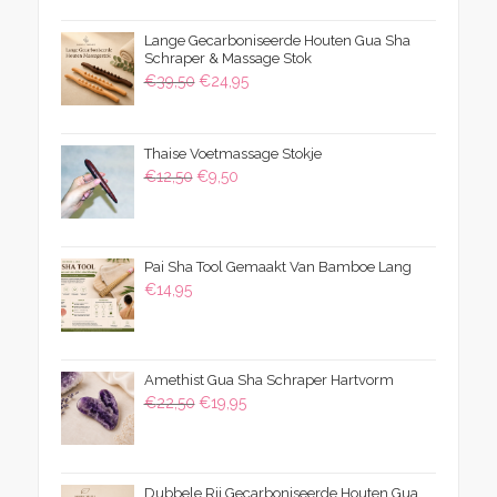
Lange Gecarboniseerde Houten Gua Sha
Schraper & Massage Stok
Oorspronkelijke
Huidige
€
39,50
€
24,95
prijs
prijs
was:
is:
Thaise Voetmassage Stokje
€39,50.
€24,95.
Oorspronkelijke
Huidige
€
12,50
€
9,50
prijs
prijs
was:
is:
€12,50.
€9,50.
Pai Sha Tool Gemaakt Van Bamboe Lang
€
14,95
Amethist Gua Sha Schraper Hartvorm
Oorspronkelijke
Huidige
€
22,50
€
19,95
prijs
prijs
was:
is:
€22,50.
€19,95.
Dubbele Rij Gecarboniseerde Houten Gua