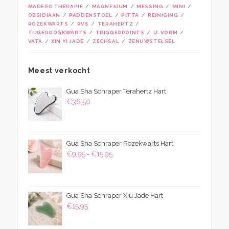
MADERO THERAPIE
MAGNESIUM
MESSING
MINI
OBSIDIAAN
PADDENSTOEL
PITTA
REINIGING
ROZEKWARTS
RVS
TERAHERTZ
TIJGEROOGKWARTS
TRIGGERPOINTS
U-VORM
VATA
XIN YI JADE
ZECHSAL
ZENUWSTELSEL
Meest verkocht
Gua Sha Schraper Terahertz Hart
€
36,50
Gua Sha Schraper Rozekwarts Hart
Prijsklasse:
€
9,95
€
15,95
-
€9,95
tot
€15,95
Gua Sha Schraper Xiu Jade Hart
€
15,95