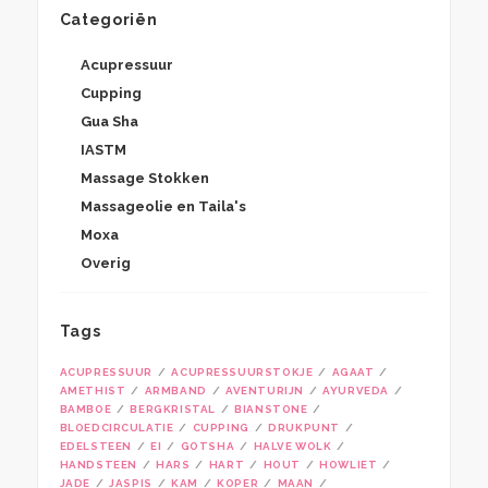
Categoriën
Acupressuur
Cupping
Gua Sha
IASTM
Massage Stokken
Massageolie en Taila's
Moxa
Overig
Tags
ACUPRESSUUR
ACUPRESSUURSTOKJE
AGAAT
AMETHIST
ARMBAND
AVENTURIJN
AYURVEDA
BAMBOE
BERGKRISTAL
BIANSTONE
BLOEDCIRCULATIE
CUPPING
DRUKPUNT
EDELSTEEN
EI
GOTSHA
HALVE WOLK
HANDSTEEN
HARS
HART
HOUT
HOWLIET
JADE
JASPIS
KAM
KOPER
MAAN