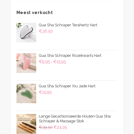
Meest verkocht
Gua Sha Schraper Terahertz Hart
€
36,50
Gua Sha Schraper Rozekwarts Hart
Prijsklasse:
€
9,95
€
15,95
-
€9,95
tot
€15,95
Gua Sha Schraper Xiu Jade Hart
€
15,95
Lange Gecarboniseerde Houten Gua Sha
Schraper & Massage Stok
Oorspronkelijke
Huidige
€
39,50
€
24,95
prijs
prijs