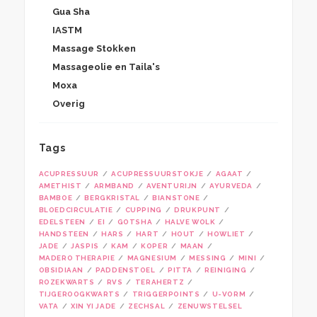
Gua Sha
IASTM
Massage Stokken
Massageolie en Taila's
Moxa
Overig
Tags
ACUPRESSUUR
ACUPRESSUURSTOKJE
AGAAT
AMETHIST
ARMBAND
AVENTURIJN
AYURVEDA
BAMBOE
BERGKRISTAL
BIANSTONE
BLOEDCIRCULATIE
CUPPING
DRUKPUNT
EDELSTEEN
EI
GOTSHA
HALVE WOLK
HANDSTEEN
HARS
HART
HOUT
HOWLIET
JADE
JASPIS
KAM
KOPER
MAAN
MADERO THERAPIE
MAGNESIUM
MESSING
MINI
OBSIDIAAN
PADDENSTOEL
PITTA
REINIGING
ROZEKWARTS
RVS
TERAHERTZ
TIJGEROOGKWARTS
TRIGGERPOINTS
U-VORM
VATA
XIN YI JADE
ZECHSAL
ZENUWSTELSEL