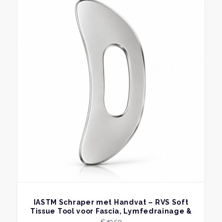
BEKIJK
IASTM Schraper met Handvat – RVS Soft
Tissue Tool voor Fascia, Lymfedrainage &
Gua Sha
€
49,50