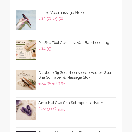
was:
is:
Thaise Voetmassage Stokje
€39,50.
€24,95.
Oorspronkelijke
Huidige
€
12,50
€
9,50
prijs
prijs
was:
is:
€12,50.
€9,50.
Pai Sha Tool Gemaakt Van Bamboe Lang
€
14,95
Dubbele Rij Gecarboniseerde Houten Gua
Sha Schraper & Massage Stok
Oorspronkelijke
Huidige
€
54,95
€
29,95
prijs
prijs
was:
is:
Amethist Gua Sha Schraper Hartvorm
€54,95.
€29,95.
Oorspronkelijke
Huidige
€
22,50
€
19,95
prijs
prijs
was:
is:
€22,50.
€19,95.