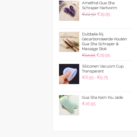
Amethist Gua Sha
Schraper Hartvorm
Oorspronkelijke
Huidige
€
22,50
€
19,95
prijs
prijs
was:
is:
Dubbele Rij
€22,50.
€19,95.
Gecarboniseerde Houten
Gua Sha Schraper &
Massage Stok
Oorspronkelijke
Huidige
€
54,95
€
29,95
prijs
prijs
Siliconen Vacuüm Cup
was:
is:
Transparant
€54,95.
€29,95.
Prijsklasse:
€
6,95
€
9,75
-
€6,95
tot
Gua Sha Kam Xiu Jade
€9,75
€
16,95