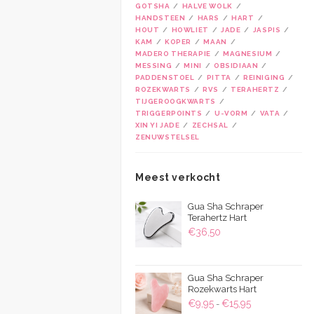
GOTSHA
HALVE WOLK
HANDSTEEN
HARS
HART
HOUT
HOWLIET
JADE
JASPIS
KAM
KOPER
MAAN
MADERO THERAPIE
MAGNESIUM
MESSING
MINI
OBSIDIAAN
PADDENSTOEL
PITTA
REINIGING
ROZEKWARTS
RVS
TERAHERTZ
TIJGEROOGKWARTS
TRIGGERPOINTS
U-VORM
VATA
XIN YI JADE
ZECHSAL
ZENUWSTELSEL
Meest verkocht
Gua Sha Schraper
Terahertz Hart
€
36,50
Gua Sha Schraper
Rozekwarts Hart
Prijsklasse:
€
9,95
€
15,95
-