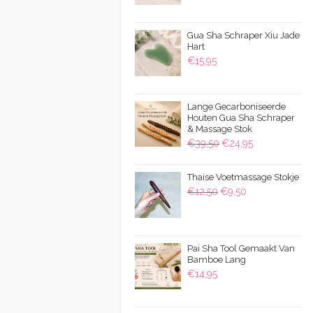
€9,95
tot
Gua Sha Schraper Xiu Jade
€15,95
Hart
€
15,95
Lange Gecarboniseerde
Houten Gua Sha Schraper
& Massage Stok
Oorspronkelijke
Huidige
€
39,50
€
24,95
prijs
prijs
was:
is:
Thaise Voetmassage Stokje
Oorspronkelijke
Huidige
€
12,50
€
9,50
€39,50.
€24,95.
prijs
prijs
was:
is:
€12,50.
€9,50.
Pai Sha Tool Gemaakt Van
Bamboe Lang
€
14,95