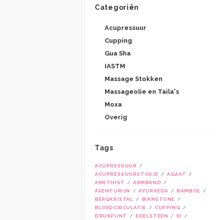
Categoriën
Acupressuur
Cupping
Gua Sha
IASTM
Massage Stokken
Massageolie en Taila's
Moxa
Overig
Tags
ACUPRESSUUR
ACUPRESSUURSTOKJE
AGAAT
AMETHIST
ARMBAND
AVENTURIJN
AYURVEDA
BAMBOE
BERGKRISTAL
BIANSTONE
BLOEDCIRCULATIE
CUPPING
DRUKPUNT
EDELSTEEN
EI