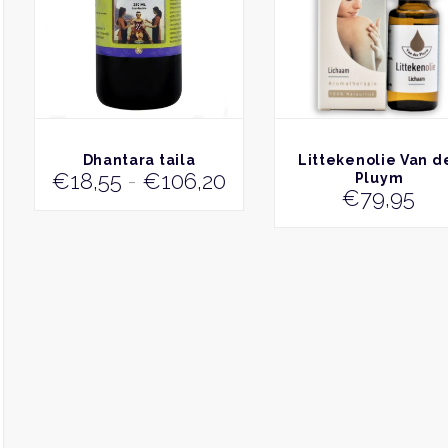
variaties.
Deze
optie
kan
gekozen
worden
op
de
BEKIJK
BEKIJK
Dhantara taila
Littekenolie Van d
productpagina
Prijsklasse:
€
18,55
-
€
106,20
Pluym
€
79,95
€18,55
tot
€106,20