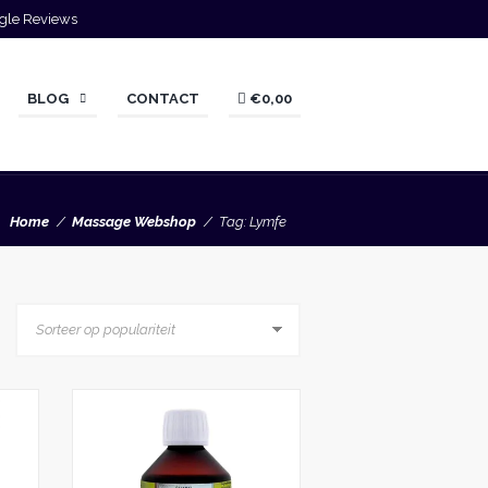
gle Reviews
BLOG
CONTACT
€0,00
Home
Massage Webshop
Tag: Lymfe
Dit
Dit
product
product
heeft
heeft
meerdere
meerdere