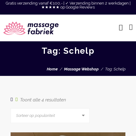
Gratis verzending vanaf €100,- | ✓ Verzending binnen 2 werkdagen |
★★★★★ op Google Reviews
Tag: Schelp
Home
Massage Webshop
Tag: Schelp
Gesorteerd
Toont alle 4 resultaten
op
populariteit