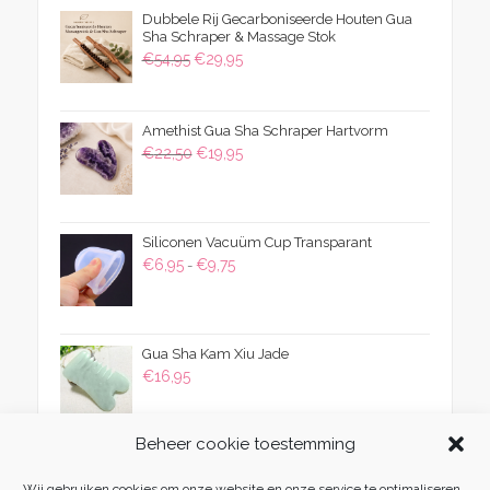
Dubbele Rij Gecarboniseerde Houten Gua
Sha Schraper & Massage Stok
Oorspronkelijke
Huidige
€
54,95
€
29,95
prijs
prijs
was:
is:
Amethist Gua Sha Schraper Hartvorm
€54,95.
€29,95.
Oorspronkelijke
Huidige
€
22,50
€
19,95
prijs
prijs
was:
is:
€22,50.
€19,95.
Siliconen Vacuüm Cup Transparant
Prijsklasse:
€
6,95
€
9,75
-
€6,95
tot
€9,75
Gua Sha Kam Xiu Jade
€
16,95
Beheer cookie toestemming
Wij gebruiken cookies om onze website en onze service te optimaliseren.