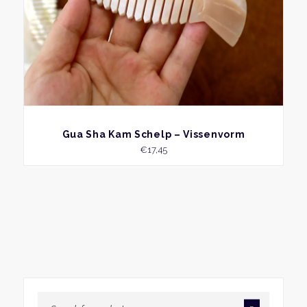
BEKIJK
Gua Sha Kam Schelp – Vissenvorm
€
17,45