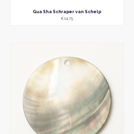
BEKIJK
Gua Sha Schraper van Schelp
€
14,75