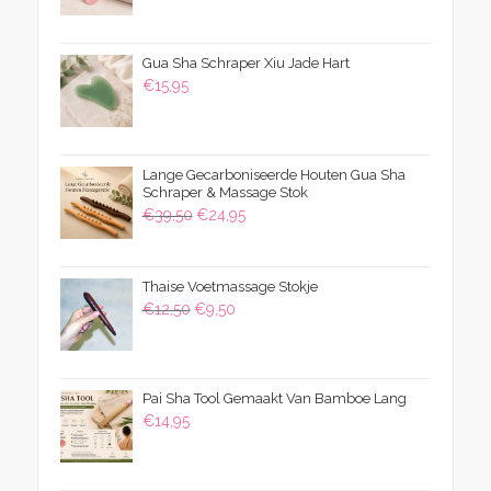
tot
€15,95
Gua Sha Schraper Xiu Jade Hart
€
15,95
Lange Gecarboniseerde Houten Gua Sha
Schraper & Massage Stok
Oorspronkelijke
Huidige
€
39,50
€
24,95
prijs
prijs
was:
is:
Thaise Voetmassage Stokje
€39,50.
€24,95.
Oorspronkelijke
Huidige
€
12,50
€
9,50
prijs
prijs
was:
is:
€12,50.
€9,50.
Pai Sha Tool Gemaakt Van Bamboe Lang
€
14,95