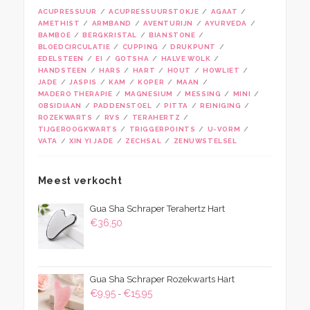
ACUPRESSUUR
ACUPRESSUURSTOKJE
AGAAT
AMETHIST
ARMBAND
AVENTURIJN
AYURVEDA
BAMBOE
BERGKRISTAL
BIANSTONE
BLOEDCIRCULATIE
CUPPING
DRUKPUNT
EDELSTEEN
EI
GOTSHA
HALVE WOLK
HANDSTEEN
HARS
HART
HOUT
HOWLIET
JADE
JASPIS
KAM
KOPER
MAAN
MADERO THERAPIE
MAGNESIUM
MESSING
MINI
OBSIDIAAN
PADDENSTOEL
PITTA
REINIGING
ROZEKWARTS
RVS
TERAHERTZ
TIJGEROOGKWARTS
TRIGGERPOINTS
U-VORM
VATA
XIN YI JADE
ZECHSAL
ZENUWSTELSEL
Meest verkocht
Gua Sha Schraper Terahertz Hart
€
36,50
Gua Sha Schraper Rozekwarts Hart
Prijsklasse:
€
9,95
€
15,95
-
€9,95