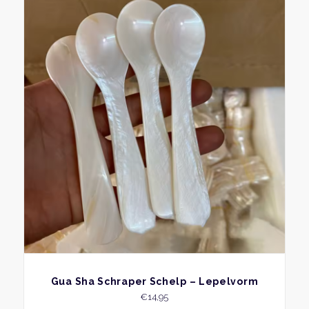
BEKIJK
Gua Sha Schraper Schelp – Lepelvorm
€
14,95