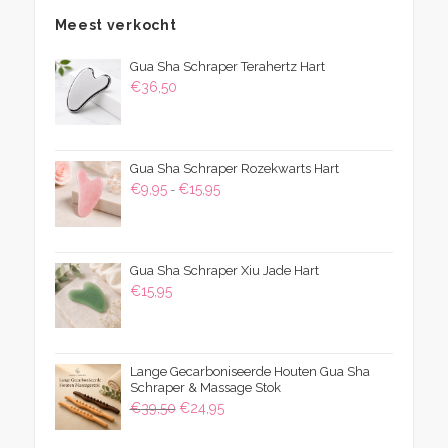
Meest verkocht
Gua Sha Schraper Terahertz Hart
€
36,50
Gua Sha Schraper Rozekwarts Hart
Prijsklasse:
€
9,95
€
15,95
-
€9,95
tot
€15,95
Gua Sha Schraper Xiu Jade Hart
€
15,95
Lange Gecarboniseerde Houten Gua Sha
Schraper & Massage Stok
Oorspronkelijke
Huidige
€
39,50
€
24,95
prijs
prijs