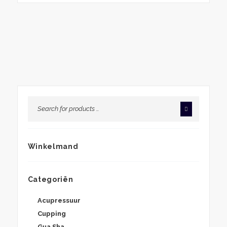
€22,57
tot
€135,44
Winkelmand
Categoriën
Acupressuur
Cupping
Gua Sha