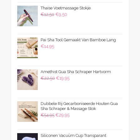
was:
is:
Thaise Voetmassage Stokje
€39,50.
€24,95.
Oorspronkelijke
Huidige
€
12,50
€
9,50
prijs
prijs
was:
is:
€12,50.
€9,50.
Pai Sha Tool Gemaakt Van Bamboe Lang
€
14,95
Amethist Gua Sha Schraper Hartvorm
Oorspronkelijke
Huidige
€
22,50
€
19,95
prijs
prijs
was:
is:
€22,50.
€19,95.
Dubbele Rij Gecarboniseerde Houten Gua
Sha Schraper & Massage Stok
Oorspronkelijke
Huidige
€
54,95
€
29,95
prijs
prijs
was:
is:
Siliconen Vacuüm Cup Transparant
€54,95.
€29,95.