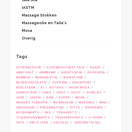
IASTM
Massage Stokken
Massageolie en Taila's
Moxa
Overig
Tags
ACUPRESSUUR
ACUPRESSUURSTOKJE
AGAAT
AMETHIST
ARMBAND
AVENTURIJN
AYURVEDA
BAMBOE
BERGKRISTAL
BIANSTONE
BLOEDCIRCULATIE
CUPPING
DRUKPUNT
EDELSTEEN
EI
GOTSHA
HALVE WOLK
HANDSTEEN
HARS
HART
HOUT
HOWLIET
JADE
JASPIS
KAM
KOPER
MAAN
MADERO THERAPIE
MAGNESIUM
MESSING
MINI
OBSIDIAAN
PADDENSTOEL
PITTA
REINIGING
ROZEKWARTS
RVS
TERAHERTZ
TIJGEROOGKWARTS
TRIGGERPOINTS
U-VORM
VATA
XIN YI JADE
ZECHSAL
ZENUWSTELSEL