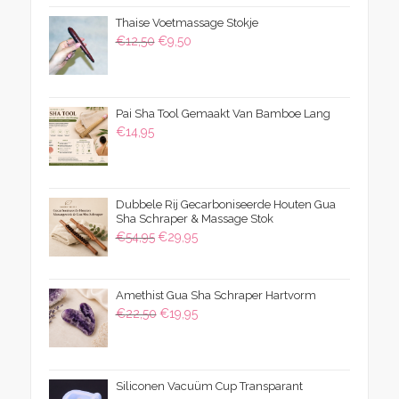
was:
is:
Thaise Voetmassage Stokje
€39,50.
€24,95.
Oorspronkelijke
Huidige
€
12,50
€
9,50
prijs
prijs
was:
is:
€12,50.
€9,50.
Pai Sha Tool Gemaakt Van Bamboe Lang
€
14,95
Dubbele Rij Gecarboniseerde Houten Gua
Sha Schraper & Massage Stok
Oorspronkelijke
Huidige
€
54,95
€
29,95
prijs
prijs
was:
is:
Amethist Gua Sha Schraper Hartvorm
€54,95.
€29,95.
Oorspronkelijke
Huidige
€
22,50
€
19,95
prijs
prijs
was:
is:
€22,50.
€19,95.
Siliconen Vacuüm Cup Transparant