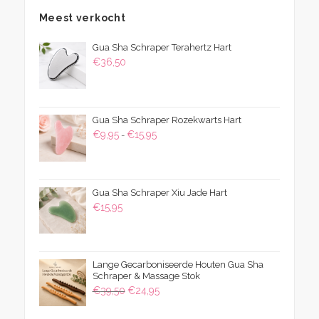
Meest verkocht
Gua Sha Schraper Terahertz Hart
€
36,50
Gua Sha Schraper Rozekwarts Hart
Prijsklasse:
€
9,95
€
15,95
-
€9,95
tot
€15,95
Gua Sha Schraper Xiu Jade Hart
€
15,95
Lange Gecarboniseerde Houten Gua Sha
Schraper & Massage Stok
Oorspronkelijke
Huidige
€
39,50
€
24,95
prijs
prijs