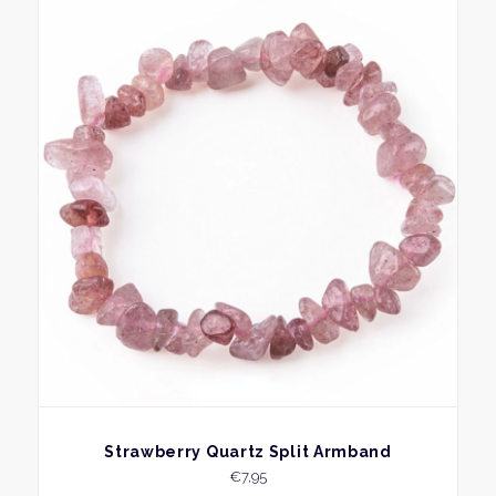
BEKIJK
Strawberry Quartz Split Armband
€
7,95