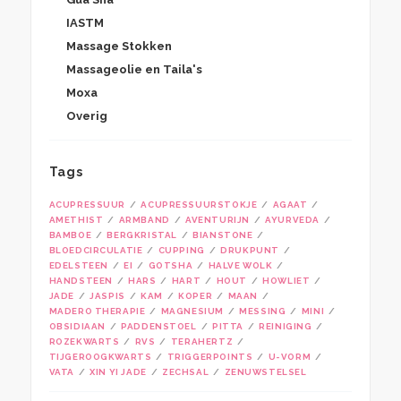
IASTM
Massage Stokken
Massageolie en Taila's
Moxa
Overig
Tags
ACUPRESSUUR
ACUPRESSUURSTOKJE
AGAAT
AMETHIST
ARMBAND
AVENTURIJN
AYURVEDA
BAMBOE
BERGKRISTAL
BIANSTONE
BLOEDCIRCULATIE
CUPPING
DRUKPUNT
EDELSTEEN
EI
GOTSHA
HALVE WOLK
HANDSTEEN
HARS
HART
HOUT
HOWLIET
JADE
JASPIS
KAM
KOPER
MAAN
MADERO THERAPIE
MAGNESIUM
MESSING
MINI
OBSIDIAAN
PADDENSTOEL
PITTA
REINIGING
ROZEKWARTS
RVS
TERAHERTZ
TIJGEROOGKWARTS
TRIGGERPOINTS
U-VORM
VATA
XIN YI JADE
ZECHSAL
ZENUWSTELSEL