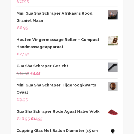
€
17,95
Mini Gua Sha Schraper Afrikaans Rood
Graniet Maan
€
6,95
Houten Vingermassage Roller – Compact
Handmassageapparaat
€
27,50
Gua Sha Schraper Gezicht
Oorspronkelijke
Huidige
€
12,50
€
5,95
prijs
prijs
Mini Gua Sha Schraper Tijgeroogkwarts
was:
is:
Ovaal
€12,50.
€5,95.
€
9,95
Gua Sha Schraper Rode Agaat Halve Wolk
Oorspronkelijke
Huidige
€
16,95
€
12,95
prijs
prijs
Cupping Glas Met Ballon Diameter 3,5 cm
was:
is: