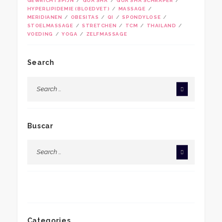
GEWRICHTSPIJN
GUA SHA
GUA SHA SCHRAPER
HYPERLIPIDEMIE (BLOEDVET)
MASSAGE
MERIDIANEN
OBESITAS
QI
SPONDYLOSE
STOELMASSAGE
STRETCHEN
TCM
THAILAND
VOEDING
YOGA
ZELFMASSAGE
Search
Buscar
Categories