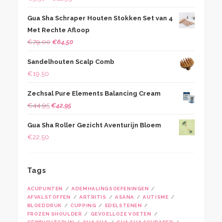
€3,50
Gua Sha Schraper Houten Stokken Set van 4
tot
Met Rechte Afloop
€12,95
Oorspronkelijke
Huidige
€
79,00
€
64,50
prijs
prijs
Sandelhouten Scalp Comb
was:
is:
€
19,50
€79,00.
€64,50.
Zechsal Pure Elements Balancing Cream
Oorspronkelijke
Huidige
€
44,95
€
42,95
prijs
prijs
Gua Sha Roller Gezicht Aventurijn Bloem
was:
is:
€
22,50
€44,95.
€42,95.
Tags
ACUPUNTEN
ADEMHALINGSOEFENINGEN
AFVALSTOFFEN
ARTRITIS
ASANA
AUTISME
BLOEDDRUK
CUPPING
EDELSTENEN
FROZEN SHOULDER
GEVOELLOZE VOETEN