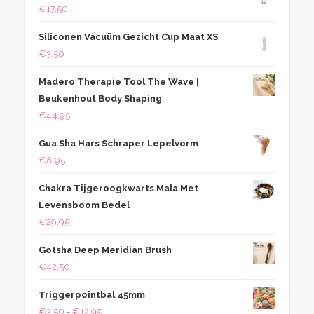
€
17,50
€16,95.
€12,95.
Siliconen Vacuüm Gezicht Cup Maat XS
€
3,50
Madero Therapie Tool The Wave |
Beukenhout Body Shaping
€
44,95
Gua Sha Hars Schraper Lepelvorm
€
8,95
Chakra Tijgeroogkwarts Mala Met
Levensboom Bedel
€
29,95
Gotsha Deep Meridian Brush
€
42,50
Triggerpointbal 45mm
Prijsklasse:
€
3,50
-
€
12,95