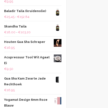
€
9,95
Baladir Taila (kruidenolie)
Prijsklasse:
€
25,45
-
€
152,84
€25,45
Skandha Taila
tot
Prijsklasse:
€
18,00
-
€
103,20
€152,84
€18,00
Houten Gua Sha Schraper
tot
€
16,95
€103,20
Acupressuur Tool Wit Agaat
Ei
€
9,50
Gua Sha Kam Zwarte Jade
Rechthoek
€
16,95
Yogamat Design 6mm Roze
Blauw