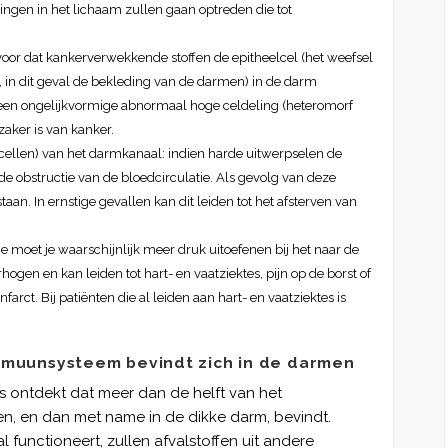
ngen in het lichaam zullen gaan optreden die tot
voor dat kankerverwekkende stoffen de epitheelcel (het weefsel
 in dit geval de bekleding van de darmen) in de darm
t een ongelijkvormige abnormaal hoge celdeling (heteromorf
zaker is van kanker.
 cellen) van het darmkanaal: indien harde uitwerpselen de
de obstructie van de bloedcirculatie. Als gevolg van deze
an. In ernstige gevallen kan dit leiden tot het afsterven van
ie moet je waarschijnlijk meer druk uitoefenen bij het naar de
gen en kan leiden tot hart- en vaatziektes, pijn op de borst of
farct. Bij patiënten die al leiden aan hart- en vaatziektes is
mmuunsysteem bevindt zich in de darmen
 ontdekt dat meer dan de helft van het
en, en dan met name in de dikke darm, bevindt.
functioneert, zullen afvalstoffen uit andere