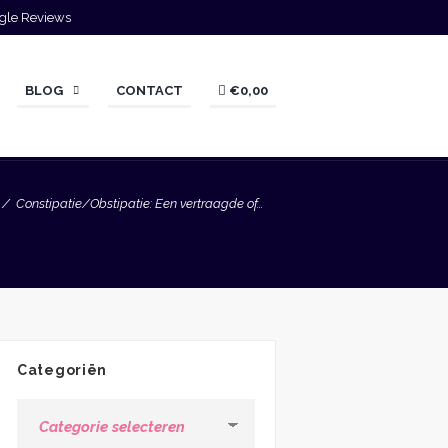
gle Reviews
BLOG
CONTACT
€0,00
Constipatie/Obstipatie: Een vertraagde of...
Categoriën
Categoriën