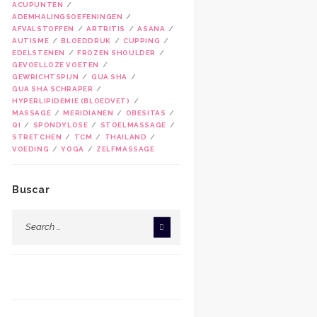
ACUPUNTEN
ADEMHALINGSOEFENINGEN
AFVALSTOFFEN
ARTRITIS
ASANA
AUTISME
BLOEDDRUK
CUPPING
EDELSTENEN
FROZEN SHOULDER
GEVOELLOZE VOETEN
GEWRICHTSPIJN
GUA SHA
GUA SHA SCHRAPER
HYPERLIPIDEMIE (BLOEDVET)
MASSAGE
MERIDIANEN
OBESITAS
QI
SPONDYLOSE
STOELMASSAGE
STRETCHEN
TCM
THAILAND
VOEDING
YOGA
ZELFMASSAGE
Buscar