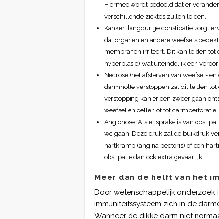
Hiermee wordt bedoeld dat er veranderi
verschillende ziektes zullen leiden.
Kanker: langdurige constipatie zorgt er
dat organen en andere weefsels bedekt,
membranen irriteert. Dit kan leiden to
hyperplasie) wat uiteindelijk een veroor
Necrose (het afsterven van weefsel- en
darmholte verstoppen zal dit leiden tot 
verstopping kan er een zweer gaan ontsta
weefsel en cellen of tot darmperforatie.
Angionose: Als er sprake is van obstipat
wc gaan. Deze druk zal de buikdruk verho
hartkramp (angina pectoris) of een hartin
obstipatie dan ook extra gevaarlijk.
Meer dan de helft van het i
Door wetenschappelijk onderzoek is
immuniteitssysteem zich in de darm
Wanneer de dikke darm niet normaal 