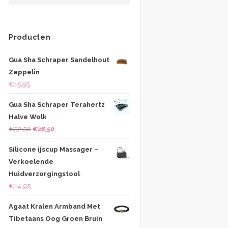
Producten
Gua Sha Schraper Sandelhout
Zeppelin
€
15,95
Gua Sha Schraper Terahertz
Halve Wolk
Oorspronkelijke
Huidige
€
32,50
€
28,50
prijs
prijs
Silicone ijscup Massager –
was:
is:
Verkoelende
€32,50.
€28,50.
Huidverzorgingstool
€
14,95
Agaat Kralen Armband Met
Tibetaans Oog Groen Bruin