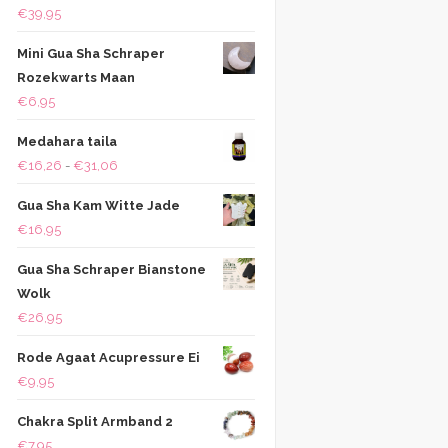
€
39,95
Mini Gua Sha Schraper
Rozekwarts Maan
€
6,95
Medahara taila
Prijsklasse:
€
16,26
-
€
31,06
€16,26
Gua Sha Kam Witte Jade
tot
€
16,95
€31,06
Gua Sha Schraper Bianstone
Wolk
€
26,95
Rode Agaat Acupressure Ei
€
9,95
Chakra Split Armband 2
€
7,95