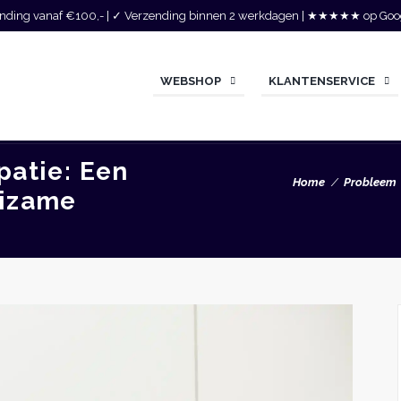
zending vanaf €100,- | ✓ Verzending binnen 2 werkdagen | ★★★★★ op Goo
WEBSHOP
KLANTENSERVICE
patie: Een
Home
Probleem
eizame