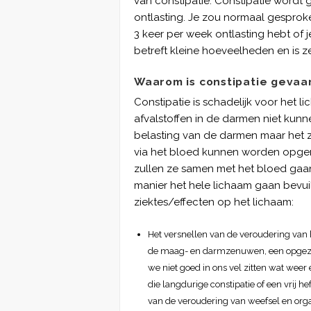
van constipatie. Constipatie wordt
ontlasting. Je zou normaal gesprok
3 keer per week ontlasting hebt of j
betreft kleine hoeveelheden en is z
Waarom is constipatie gevaar
Constipatie is schadelijk voor het
afvalstoffen in de darmen niet kunne
belasting van de darmen maar het z
via het bloed kunnen worden opge
zullen ze samen met het bloed gaan
manier het hele lichaam gaan bevuile
ziektes/effecten op het lichaam:
Het versnellen van de veroudering van h
de maag- en darmzenuwen, een opgezett
we niet goed in ons vel zitten wat wee
die langdurige constipatie of een vrij h
van de veroudering van weefsel en orga