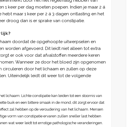
 gekenmerkt door het niet regelmatig hebben van
en 1 keer per dag moeten poepen. Indien je maar 2 á
e hebt maar 1 keer per 2 á 3 dagen ontlasting en het
eer droog dan is er sprake van constipatie.
lijk?
 lichaam doordat de opgehoopte uitwerpselen en
n worden afgevoerd. Dit leidt niet alleen tot extra
orgt er ook voor dat afvalstoffen meerdere keren
nomen. Wanneer ze door het bloed zijn opgenomen
 circuleren door het lichaam en zullen op deze
n. Uiteindelijk leidt dit weer tot de volgende
et lichaam: Lichte constipatie kan leiden tot een stoornis van
e buik en een bittere smaak in de mond, dit zorgt ervoor dat
r effect zal hebben op de veroudering van het lichaam. Mensen
eftige vorm van constipatie ervaren zullen sneller last hebben
nen wat weer leidt tot ernstige pathologische veranderingen.